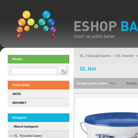
01. Tónování barev
- >
02. Interiér
- 
Hledat
02. Het
Seřadit podle artiklu
Seřadit
Akční zboží
AKCE
NOVINKY
Kategorie
Hlavní kategorie
01. Tónování barev