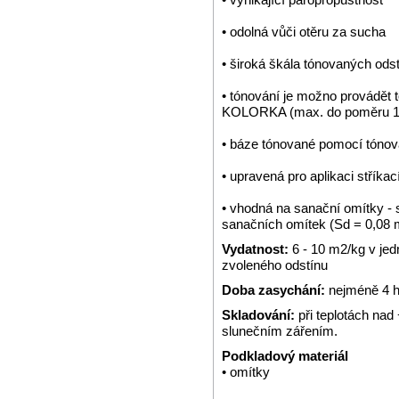
• odolná vůči otěru za sucha
• široká škála tónovaných ods
• tónování je možno provádě
KOLORKA (max. do poměru 1:
• báze tónované pomocí tónov
• upravená pro aplikaci stříkac
• vhodná na sanační omítky -
sanačních omítek (Sd = 0,08 
Vydatnost:
6 - 10 m2/kg v jed
zvoleného odstínu
Doba zasychání:
nejméně 4 ho
Skladování:
při teplotách na
slunečním zářením.
Podkladový materiál
• omítky