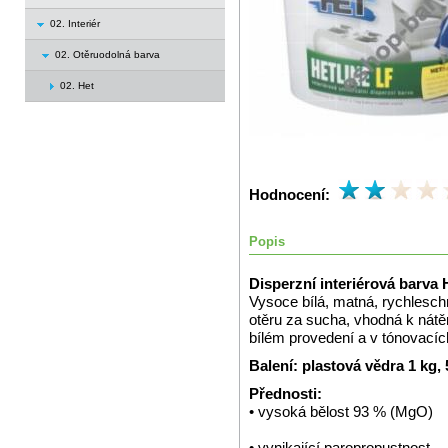
02. Interiér
02. Otěruodolná barva
02. Het
Hodnocení:
Popis
Disperzní interiérová barva 
Vysoce bílá, matná, rychlesch
otěru za sucha, vhodná k nát
bílém provedení a v tónovacíc
Balení: plastová vědra 1 kg,
Přednosti:
• vysoká bělost 93 % (MgO)
• vynikající paropropustnost