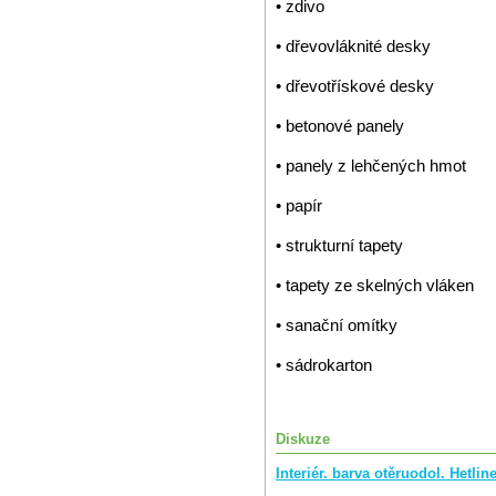
• zdivo
• dřevovláknité desky
• dřevotřískové desky
• betonové panely
• panely z lehčených hmot
• papír
• strukturní tapety
• tapety ze skelných vláken
• sanační omítky
• sádrokarton
Diskuze
Interiér. barva otěruodol. Hetl