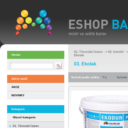
01. Tónování barev
- >
02. Interiér
- 
Hledat
Ekolak
03. Ekolak
Seřadit podle artiklu
Seřadit
Akční zboží
AKCE
NOVINKY
Kategorie
Hlavní kategorie
01. Tónování barev