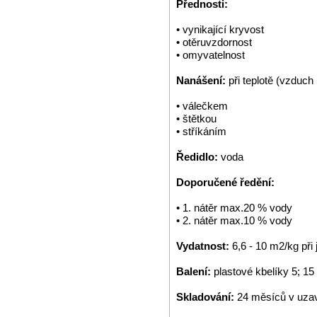
Přednosti:
• vynikající kryvost
• otěruvzdornost
• omyvatelnost
Nanášení:
při teplotě (vzduch
• válečkem
• štětkou
• stříkáním
Ředidlo:
voda
Doporučené ředění:
• 1. nátěr max.20 % vody
• 2. nátěr max.10 % vody
Vydatnost:
6,6 - 10 m2/kg př
Balení:
plastové kbelíky 5; 15
Skladování:
24 měsíců v uzav