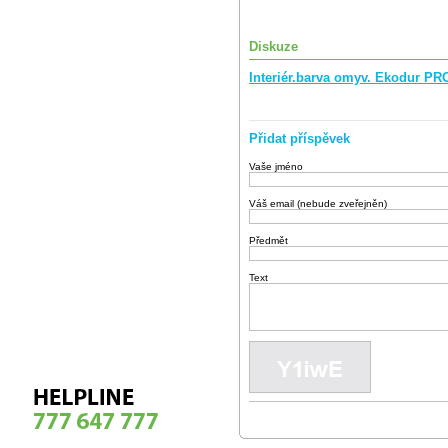
Diskuze
Interiér.barva omyv. Ekodur P
Přidat příspěvek
Vaše jméno
Váš email (nebude zveřejněn)
Předmět
Text