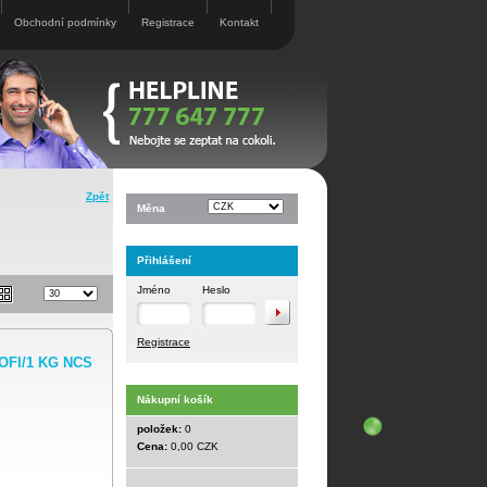
Obchodní podmínky
Registrace
Kontakt
Zpět
Měna
Přihlášení
Jméno
Heslo
Registrace
ROFI/1 KG NCS
Nákupní košík
položek:
0
Cena:
0,00 CZK