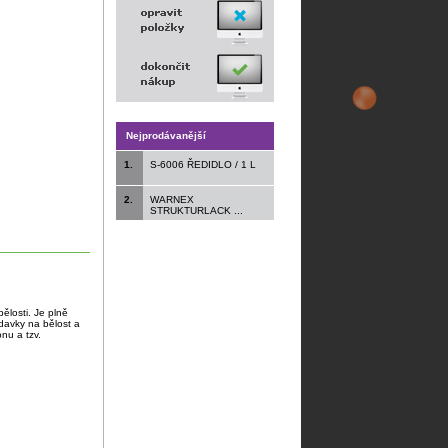
Nejprodávanější
1.
S-6006 ŘEDIDLO / 1 L
2.
WARNEX
STRUKTURLACK ...
bělosti. Je plně
davky na bělost a
nu a tzv.