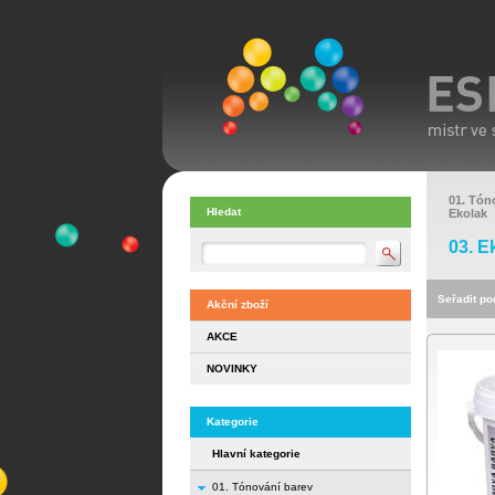
01. Tón
Hledat
Ekolak
03. E
Seřadit pod
Akční zboží
AKCE
NOVINKY
Kategorie
Hlavní kategorie
01. Tónování barev