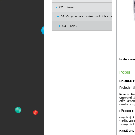
02. Interiér
01. Omyvatelná a otěruodolná barva
03. Ekolak
Hodnocení
Popis
EKODUR P
Profesionál
Použití:
Pr
omyvatelná
otěruvzdor
umakartový
Přednosti:
• vynikající
• otěruvzd
• omyvatel
Nanášení: