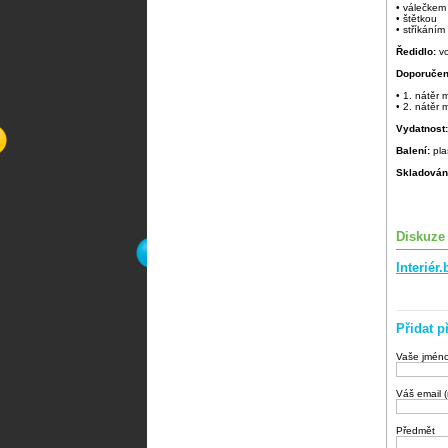
• válečkem
• štětkou
• stříkáním
Ředidlo:
v
Doporučen
• 1. nátěr
• 2. nátěr
Vydatnost
Balení:
pla
Skladován
Diskuze
Interié
Přidat p
Vaše jmén
Váš email 
Předmět