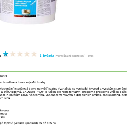
1 hvězda
:
(velmi špatné hodnocení) - 595x
ROFI
ní interiérová barva nejvyšší kvality.
ofesionální interiérová barva nejvyšší kvality. Vyznačuje se vynikající kryvostí a vysokým stupněm 
 a otěruvzdorná. EKODUR PROFI je určen pro reprezentativní prostory a prostory s vyššími poža
nost. K nátěrům zdiva, vápenných, vápenocementových a disperzních omítek, sádrokartonu, beto
ch stěn.
 kryvost
ornost
nost
při teplotě (vzduch i podklad) +5 až +25 °C