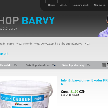
Domů
AKCE
Nákupní košík
Nápověda
ování barev
- >
02. Interiér
- >
01. Omyvatelná a otěruodolná barva
- >
03.
kolak
le artiklu
Seřadit podle názvu
Seřadit podle ceny
Interiér.barva omyv. Ekodur P
R
Cena:
81,70
CZK
bez DPH: 67,52