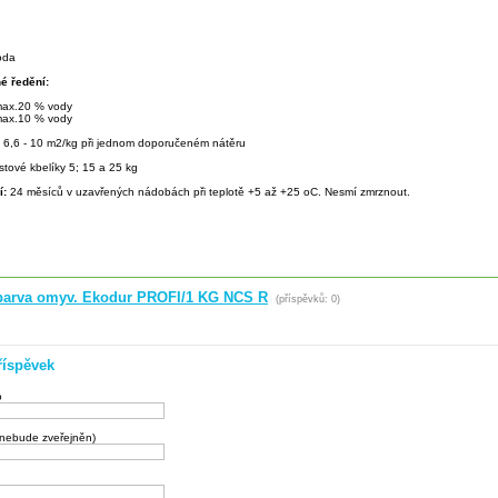
oda
é ředění:
 max.20 % vody
 max.10 % vody
:
6,6 - 10 m2/kg při jednom doporučeném nátěru
stové kbelíky 5; 15 a 25 kg
í:
24 měsíců v uzavřených nádobách při teplotě +5 až +25 oC. Nesmí zmrznout.
r.barva omyv. Ekodur PROFI/1 KG NCS R
(příspěvků: 0)
říspěvek
o
(nebude zveřejněn)