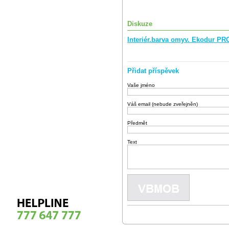
Diskuze
Interiér.barva omyv. Ekodur P
Přidat příspěvek
Vaše jméno
Váš email (nebude zveřejněn)
Předmět
Text