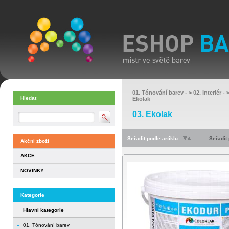
01. Tónování barev
- >
02. Interiér
- 
Hledat
Ekolak
03. Ekolak
Seřadit podle artiklu
Seřadit
Akční zboží
AKCE
NOVINKY
Kategorie
Hlavní kategorie
01. Tónování barev