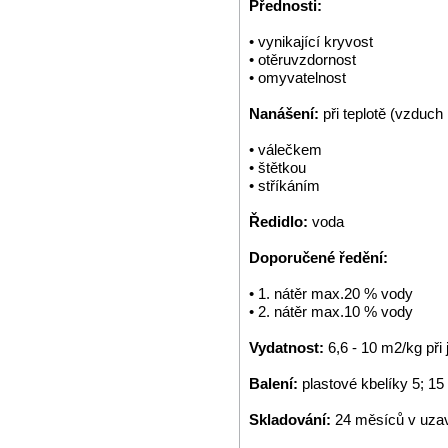
Přednosti:
• vynikající kryvost
• otěruvzdornost
• omyvatelnost
Nanášení:
při teplotě (vzduch
• válečkem
• štětkou
• stříkáním
Ředidlo:
voda
Doporučené ředění:
• 1. nátěr max.20 % vody
• 2. nátěr max.10 % vody
Vydatnost:
6,6 - 10 m2/kg př
Balení:
plastové kbelíky 5; 15
Skladování:
24 měsíců v uzav