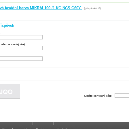
ová fasádní barva MIKRAL100 /1 KG NCS G60Y
(příspěvků: 0)
říspěvek
o
(nebude zveřejněn)
Opište kontrolní kód: