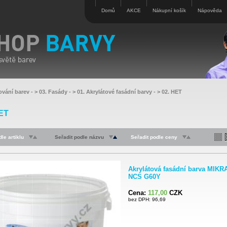
Domů
AKCE
Nákupní košík
Nápověda
ování barev
- >
03. Fasády
- >
01. Akrylátové fasádní barvy
- >
02. HET
HET
le artiklu
Seřadit podle názvu
Seřadit podle ceny
Akrylátová fasádní barva MIKR
NCS G60Y
Cena:
117,00
CZK
bez DPH: 96,69