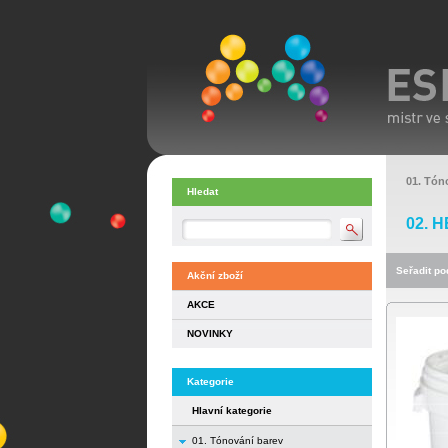
01. Tón
Hledat
02. 
Seřadit pod
Akční zboží
AKCE
NOVINKY
Kategorie
Hlavní kategorie
01. Tónování barev