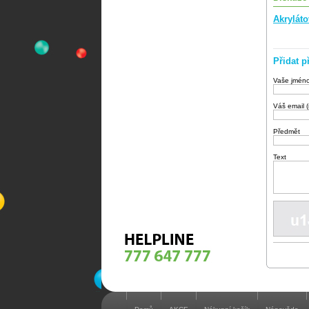
Akrylát
Přidat p
Vaše jmén
Váš email 
Předmět
Text