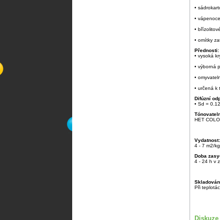
• sádrokar
• vápenoc
• břízolito
• omítky z
Přednosti:
• vysoká kr
• výborná 
• omyvatel
• určená k 
Difúzní od
• Sd = 0.1
Tónovateln
HET COLOR
Vydatnost:
4 - 7 m2/kg
Doba zasy
4 - 24 h v 
Skladován
Při teplot
Diskuze