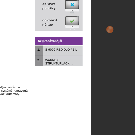
Nejprodávanější
1.
S-6006 ŘEDIDLO / 1 L
2.
WARNEX
STRUKTURLACK ...
selým dešťům a
h systémů, upravená
ovací automaty.