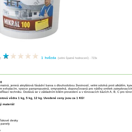
1 hvězda
:
(velmi špatné hodnocení) - 723x
00
matná, jemná akrylátová fásádní barva s dlouhodobou životností, velmi odolná proti alkáliím, ky
m exhalacím, vysoce paropropustná, omyvatelná, doporučovaná pro nátěry omítek zateplovacíc
 stříkací techniku. Dodává se v základním bílém provedení a v tónovacích bázích A, B, C pro tón
astová vědra 1 kg, 5 kg, 12 kg. Uvedené ceny jsou za 1 KG!
ý materiál
řískové desky
 panely
n