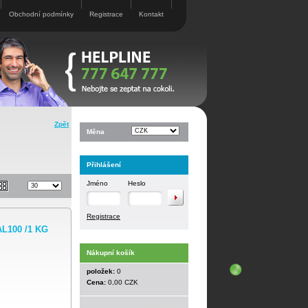
Obchodní podmínky
Registrace
Kontakt
Zpět
Měna
Přihlášení
Jméno
Heslo
Registrace
AL100 /1 KG
Nákupní košík
položek:
0
Cena:
0,00 CZK