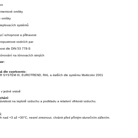
ton
ementové omítky
vé omítky
ateplovacích systémů
ycí schopnost a přilnavost
propustnost vodních par
nost dle DIN 53 778-S
tónování na tónovacích strojích
por:
2
á dle vzorkovnic:
 SYSTÉM III, EUROTREND, RAL a dalších dle systému Multicolor 2001
 v jedné vrstvě
chání:
závislosti na teplotě vzduchu a podkladu a relativní vlhkosti vzduchu.
í:
ách nad +3 až +30°C, nesmí zmrznout, chránit před přímým slunečním zářením.