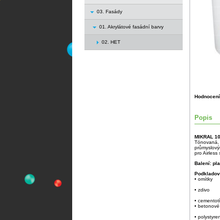
03. Fasády
01. Akrylátové fasádní barvy
02. HET
Hodnocení
Popis
MIKRAL 1
Tónovaná, 
průmyslový
pro Airless
Balení: pl
Podkladov
• omítky
• zdivo
• cementot
• betonové
• polystyre