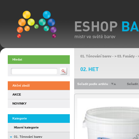
01. Tónování barev
- >
03. Fasády
- 
Hledat
02. HET
Seřadit podle artiklu
Seřadit
Akční zboží
AKCE
NOVINKY
Kategorie
Hlavní kategorie
01. Tónování barev