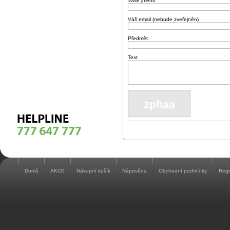
Vaše jméno
Váš email (nebude zveřejněn)
Předmět
Text
Domů
AKCE
Nákupní košík
Nápověda
Obchodní podmínky
Regi