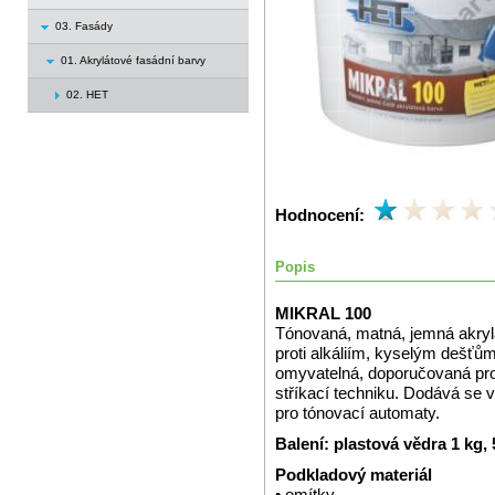
03. Fasády
01. Akrylátové fasádní barvy
02. HET
Hodnocení:
Popis
MIKRAL 100
Tónovaná, matná, jemná akrylá
proti alkáliím, kyselým dešť
omyvatelná, doporučovaná pro
stříkací techniku. Dodává se 
pro tónovací automaty.
Balení: plastová vědra 1 kg,
Podkladový materiál
• omítky