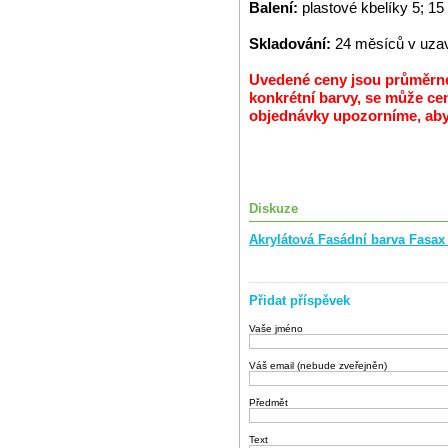
Balení:
plastové kbelíky 5; 15
Skladování:
24 měsíců v uzav
Uvedené ceny jsou průměrné 
konkrétní barvy, se může cen
objednávky upozorníme, abys
Diskuze
Akrylátová Fasádní barva Fasax
Přidat příspěvek
Vaše jméno
Váš email (nebude zveřejněn)
Předmět
Text