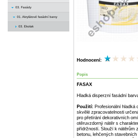
03. Fasády
01. Akrylátové fasádní barvy
03. Ekolak
Hodnocení:
Popis
FASAX
Hladká disperzní fasádní barv
Použití:
Profesionální hladká 
skvělé zpracovatelnosti určená
pro přetírání dekorativních om
otěruvzdorný nátěr s charakte
přídržností. Slouží k nátěrů
betonu, lehčených stavebních