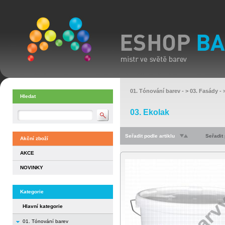
01. Tónování barev
- >
03. Fasády
- 
Hledat
03. Ekolak
Seřadit podle artiklu
Seřadit
Akční zboží
AKCE
NOVINKY
Kategorie
Hlavní kategorie
01. Tónování barev