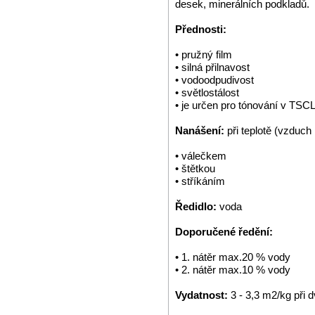
desek, minerálních podkladů.
Přednosti:
• pružný film
• silná přilnavost
• vodoodpudivost
• světlostálost
• je určen pro tónování v TS
Nanášení:
při teplotě (vzduch
• válečkem
• štětkou
• stříkáním
Ředidlo:
voda
Doporučené ředění:
• 1. nátěr max.20 % vody
• 2. nátěr max.10 % vody
Vydatnost:
3 - 3,3 m2/kg při