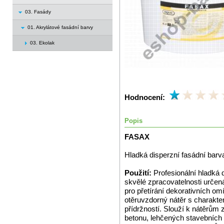
03. Fasády
01. Akrylátové fasádní barvy
03. Ekolak
Hodnocení:
Popis
FASAX
Hladká disperzní fasádní barv
Použití:
Profesionální hladká 
skvělé zpracovatelnosti určená
pro přetírání dekorativních om
otěruvzdorný nátěr s charakte
přídržností. Slouží k nátěrů
betonu, lehčených stavebních