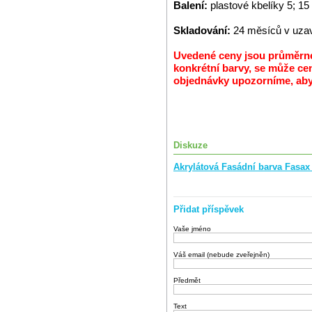
Balení:
plastové kbelíky 5; 15
Skladování:
24 měsíců v uzav
Uvedené ceny jsou průměrné 
konkrétní barvy, se může cen
objednávky upozorníme, abys
Diskuze
Akrylátová Fasádní barva Fasa
Přidat příspěvek
Vaše jméno
Váš email (nebude zveřejněn)
Předmět
Text