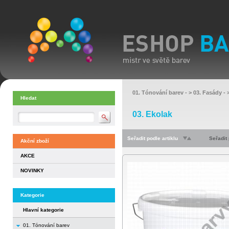
01. Tónování barev
- >
03. Fasády
- 
Hledat
03. Ekolak
Seřadit podle artiklu
Seřadit
Akční zboží
AKCE
NOVINKY
Kategorie
Hlavní kategorie
01. Tónování barev