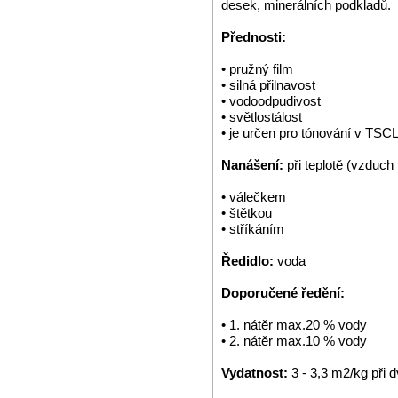
desek, minerálních podkladů.
Přednosti:
• pružný film
• silná přilnavost
• vodoodpudivost
• světlostálost
• je určen pro tónování v TS
Nanášení:
při teplotě (vzduch
• válečkem
• štětkou
• stříkáním
Ředidlo:
voda
Doporučené ředění:
• 1. nátěr max.20 % vody
• 2. nátěr max.10 % vody
Vydatnost:
3 - 3,3 m2/kg při