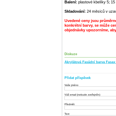
Balení:
plastové kbelíky 5; 15
Skladování:
24 měsíců v uzav
Uvedené ceny jsou průměrné 
konkrétní barvy, se může cen
objednávky upozorníme, abys
Diskuze
Akrylátová Fasádní barva Fasax
Přidat příspěvek
Vaše jméno
Váš email (nebude zveřejněn)
Předmět
Text