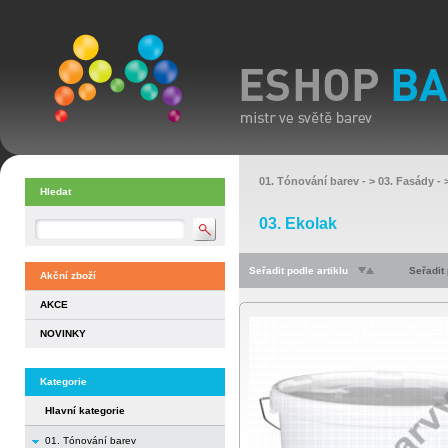
01. Tónování barev
- >
03. Fasády
- 
Hledat
03. Ekolak
Seřadit podle artiklu
Seřadit
Akční zboží
AKCE
NOVINKY
Kategorie
Hlavní kategorie
01. Tónování barev