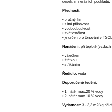
desek, minerálních podkladů.
Přednosti:
• pružný film
• silná přilnavost
• vodoodpudivost
• světlostálost
• je určen pro tónování v TS
Nanášení:
při teplotě (vzduch
• válečkem
• štětkou
• stříkáním
Ředidlo:
voda
Doporučené ředění:
• 1. nátěr max.20 % vody
• 2. nátěr max.10 % vody
Vydatnost:
3 - 3,3 m2/kg při