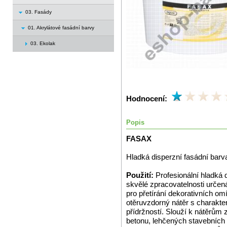
03. Fasády
01. Akrylátové fasádní barvy
03. Ekolak
Hodnocení:
Popis
FASAX
Hladká disperzní fasádní barv
Použití:
Profesionální hladká 
skvělé zpracovatelnosti určená
pro přetírání dekorativních om
otěruvzdorný nátěr s charakte
přídržností. Slouží k nátěrů
betonu, lehčených stavebních