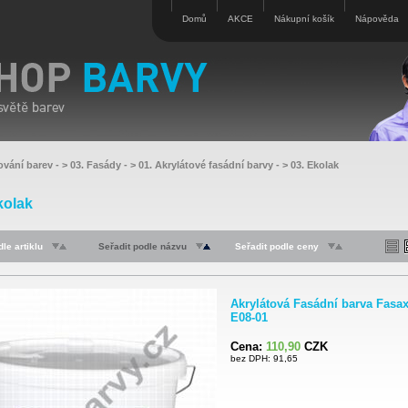
Domů
AKCE
Nákupní košík
Nápověda
ování barev
- >
03. Fasády
- >
01. Akrylátové fasádní barvy
- >
03. Ekolak
kolak
le artiklu
Seřadit podle názvu
Seřadit podle ceny
Akrylátová Fasádní barva Fasa
E08-01
Cena:
110,90
CZK
bez DPH: 91,65