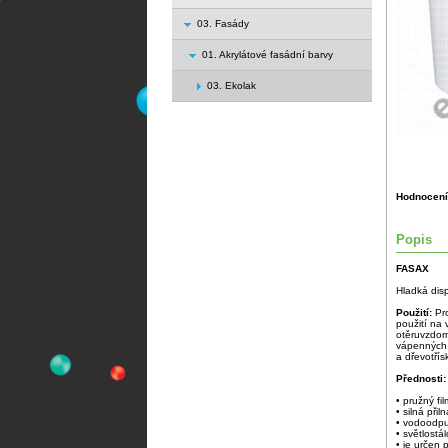
03. Fasády
01. Akrylátové fasádní barvy
03. Ekolak
Hodnocení
Popis
FASAX
Hladká dis
Použití:
Pr
použití na 
otěruvzdorn
vápenných,
a dřevotří
Přednosti:
• pružný fil
• silná přil
• vodoodpu
• světlostál
• je určen