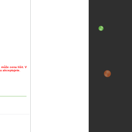
 může cena lišit. V
u akceptujete.