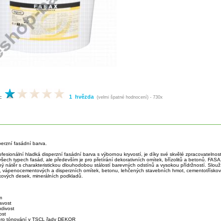
1 hvězda
:
(velmi špatné hodnocení) - 730x
perzní fasádní barva.
ofesionální hladká disperzní fasádní barva s výbornou kryvostí, je díky své skvělé zpracovatelnos
všech typech fasád, ale především je pro přetírání dekorativních omítek, břízolitů a betonů. FAS
ý nátěr s charakteristickou dlouhodobou stálostí barevných odstínů a vysokou přídržností. Slouž
 vápenocementových a disperzních omítek, betonu, lehčených stavebních hmot, cementotřískový
skových desek, minerálních podkladů.
m
navost
divost
ost
 pro tónování v TSCL řady DEKOR