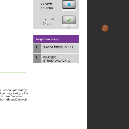
Nejprodávanější
1.
S-6006 ŘEDIDLO / 1 L
2.
WARNEX
STRUKTURLACK ...
ti určená i pro hobby
AX je omyvatelný, plně
í k nátěrům zdiva,
ch, dřevovláknitých