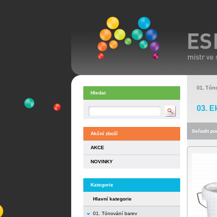
01. Tón
Hledat
03. E
Seřadit pod
Akční zboží
AKCE
NOVINKY
Kategorie
Hlavní kategorie
01. Tónování barev