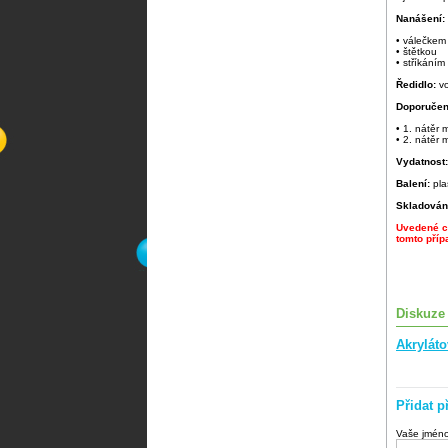
Nanášení:
• válečkem
• štětkou
• stříkáním
Ředidlo:
v
Doporučen
• 1. nátěr
• 2. nátěr
Vydatnost
Balení:
pla
Skladován
Uvedené ce
tomto příp
Diskuze
Akrylát
Přidat p
Vaše jmén