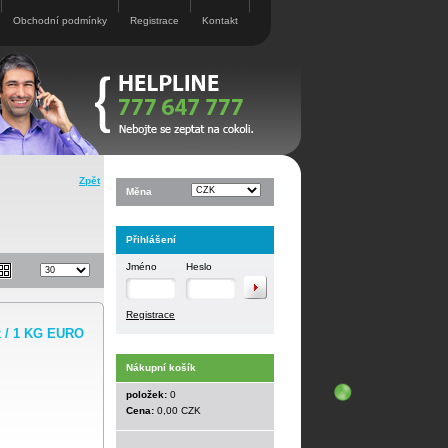
Obchodní podmínky
Registrace
Kontakt
Zpět
Měna
Přihlášení
Jméno
Heslo
Registrace
x / 1 KG EURO
Nákupní košík
položek:
0
Cena:
0,00 CZK