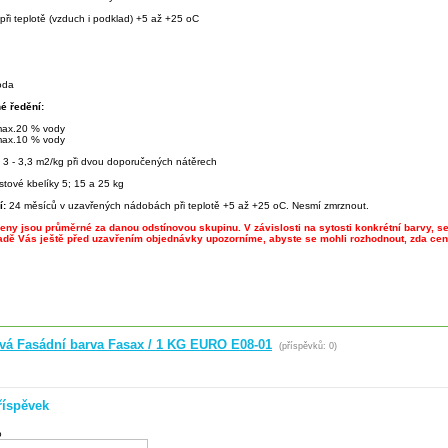
při teplotě (vzduch i podklad) +5 až +25 oC
oda
é ředění:
 max.20 % vody
 max.10 % vody
:
3 - 3,3 m2/kg při dvou doporučených nátěrech
stové kbelíky 5; 15 a 25 kg
í:
24 měsíců v uzavřených nádobách při teplotě +5 až +25 oC. Nesmí zmrznout.
ny jsou průměrné za danou odstínovou skupinu. V závislosti na sytosti konkrétní barvy, se
adě Vás ještě před uzavřením objednávky upozorníme, abyste se mohli rozhodnout, zda cen
ová Fasádní barva Fasax / 1 KG EURO E08-01
(příspěvků: 0)
říspěvek
o