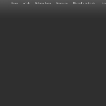
Domů
AKCE
Nákupní košík
Nápověda
Obchodní podmínky
Regi