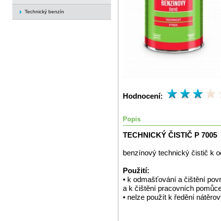
Technický benzín
Hodnocení:
Popis
TECHNICKÝ ČISTIČ P 7005
benzínový technický čistič k
Použití:
• k odmašťování a čištění po
a k čištění pracovních pomůce
• nelze použít k ředění nátěro