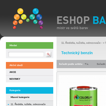
11. Ředidla, tužidla, odrezovače
- >
Hledat
Technický benzín
Seřadit podle artiklu
Seřadit
Akční zboží
AKCE
NOVINKY
Kategorie
Hlavní kategorie
11. Ředidla, tužidla, odrezovače