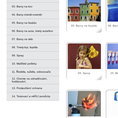
03. Barvy na kov
04. Barvy interiér-exteriér
05. Barvy na fasádu
05. Barvy na fasádu
06. Bar
06. Barvy na auta, tmely auta/kov
07. Barvy na sklo
08. Tmely-byt, lepidla
09. Spray
10. Malířské potřeby
11. Ředidla, tužidla, odrezovače
09. Spray
10. M
12. Chemie na odmašťování,
fosfátování,
13. Protipožární ochrana
14. Testovací a měřící pomůcky