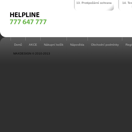
13. Protipožární ochrana
14. Te
Domů
AKCE
Nákupní košík
Nápověda
Obchodní podmínky
Regi
MAXDESIGN © 2010-2013