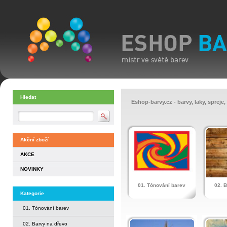
Hledat
Eshop-barvy.cz - barvy, laky, spreje,
Akční zboží
AKCE
NOVINKY
01. Tónování barev
02. 
Kategorie
01. Tónování barev
02. Barvy na dřevo