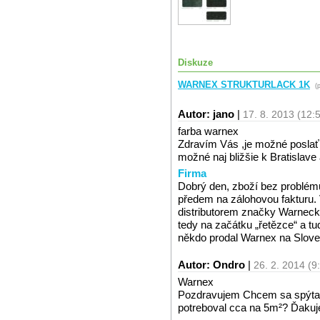
Diskuze
WARNEX STRUKTURLACK 1K
(p
Autor: jano
|
17. 8. 2013 (12:
farba warnex
Zdravím Vás ,je možné poslať 
možné naj bližšie k Bratislav
Firma
Dobrý den, zboží bez problém
předem na zálohovou fakturu.
distributorem značky Warnec
tedy na začátku „řetězce“ a t
někdo prodal Warnex na Slov
Autor: Ondro
|
26. 2. 2014 (9
Warnex
Pozdravujem Chcem sa spýtať
potreboval cca na 5m²? Ďaku