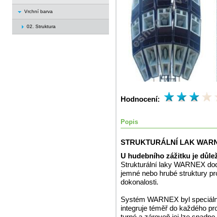
Vrchní barva
02. Struktura
Hodnocení:
Popis
STRUKTURÁLNÍ LAK WAR
U hudebního zážitku je důlež
Strukturální laky WARNEX dod
jemné nebo hrubé struktury pr
dokonalosti.
Systém WARNEX byl speciálně 
integruje téměř do každého pro
turné a zároveň jej lze snad