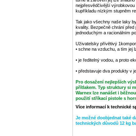
nejpřesvědčivější výrobkovo
kupříkladu nízkým stupněm ref
Tak jako všechny naše laky byl
kvality. Bezpečně chrání před
jednoduchým a racionálním po
Uživatelsky přívětivý 1komp
• schne na vzduchu, a tím jej 
• je ředitelný vodou, a proto 
• představuje dva produkty v 
Pro dosažení nejlepších výsl
přítlakem. Typ struktury si m
Warnex lze nanášet i běžnou 
použití stříkací pistole s h
Více informací k technické s
Je možné doobjednat také da
technických důvodů 12 kg ba