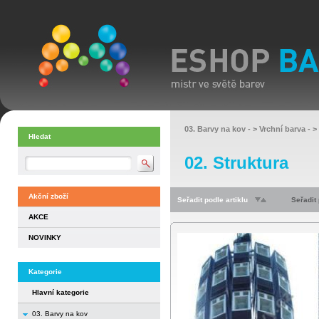
03. Barvy na kov
- >
Vrchní barva
- >
Hledat
02. Struktura
Akční zboží
Seřadit podle artiklu
Seřadit
AKCE
NOVINKY
Kategorie
Hlavní kategorie
03. Barvy na kov