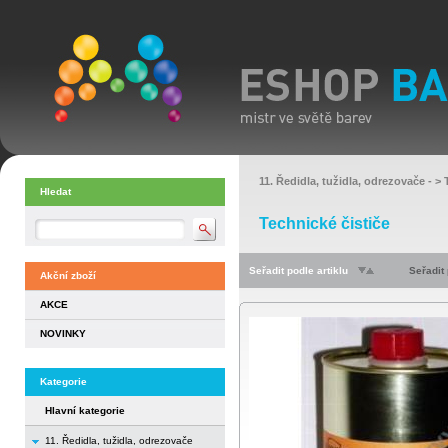
11. Ředidla, tužidla, odrezovače
- >
Hledat
Technické čističe
Seřadit podle artiklu
Seřadit
Akční zboží
AKCE
NOVINKY
Kategorie
Hlavní kategorie
11. Ředidla, tužidla, odrezovače