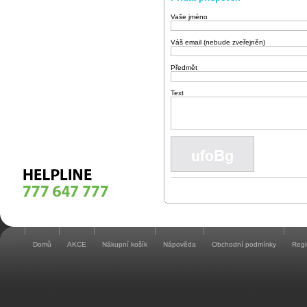
Vaše jméno
Váš email (nebude zveřejněn)
Předmět
Text
Domů
AKCE
Nákupní košík
Nápověda
Obchodní podmínky
Regi