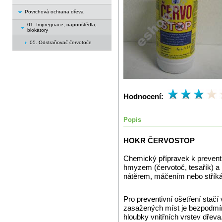
Povrchová ochrana dřeva
01. Impregnace, napouštědla,
blokátory
05. Odstraňovač červotoče
Hodnocení:
Popis
HOKR ČERVOSTOP
Chemický přípravek k preven
hmyzem (červotoč, tesařík) a
nátěrem, máčením nebo střík
Pro preventivní ošetření stačí
zasažených míst je bezpodmín
hloubky vnitřních vrstev dřeva