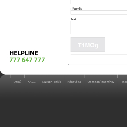
Předmět
Text
Domů
AKCE
Nákupní košík
Nápověda
Obchodní podmínky
Regi