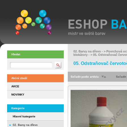
02. Barvy na dřevo
- >
Povrchová oc
Hledat
blokátory
- >
05. Odstraňovač červo
05. Odstraňovač červoto
Seřadit podle artiklu
Seřadit
Akční zboží
AKCE
NOVINKY
Kategorie
Hlavní kategorie
02. Barvy na dřevo