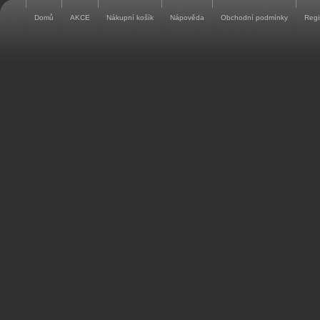
Domů
AKCE
Nákupní košík
Nápověda
Obchodní podmínky
Regi