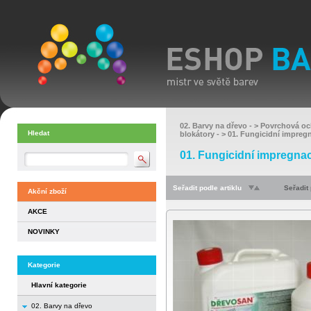
02. Barvy na dřevo
- >
Povrchová oc
Hledat
blokátory
- >
01. Fungicidní impreg
01. Fungicidní impregna
Seřadit podle artiklu
Seřadit
Akční zboží
AKCE
NOVINKY
Kategorie
Hlavní kategorie
02. Barvy na dřevo