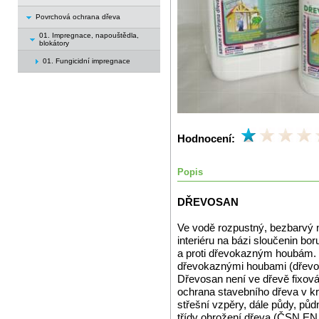
Povrchová ochrana dřeva
01. Impregnace, napouštědla,
blokátory
01. Fungicidní impregnace
Hodnocení:
Popis
DŘEVOSAN
Ve vodě rozpustný, bezbarvý 
interiéru na bázi sloučenin b
a proti dřevokazným houbám. 
dřevokaznými houbami (dřevo
Dřevosan není ve dřevě fixová
ochrana stavebního dřeva v kr
střešní vzpěry, dále půdy, půdn
třídy ohrožení dřeva (ČSN EN 