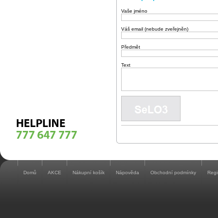
Vaše jméno
Váš email (nebude zveřejněn)
Předmět
Text
Domů
AKCE
Nákupní košík
Nápověda
Obchodní podmínky
Regi