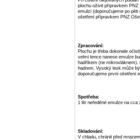
plochu oživit přípravkem PNZ
emulzí (doporučujeme po pěti
ošetření přípravkem PNZ Ošet
Zpracování:
Plochu je třeba dokonale očis
velmi tence nanese emulze bu
hadříkem (ne mikrovláknem). 
hadrem. Vysoký lesk může být
doporučujeme první ošetření e
Spotřeba:
1 litr neředěné emulze na cca
Skladování:
V chladu, chránit před mrazem