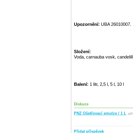
Upozornění:
UBA 26010007.
Složení:
Voda, carnauba vosk, candelill
Balení:
1 litr, 2,5 l, 5 l, 10 l
Diskuze
PNZ Ošetřovací emulze / 1 L
(pří
Přidat příspěvek