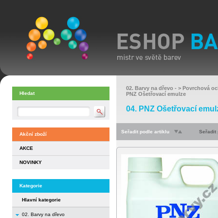
02. Barvy na dřevo
- >
Povrchová oc
Hledat
PNZ Ošetřovací emulze
04. PNZ Ošetřovací emul
Seřadit podle artiklu
Seřadit
Akční zboží
AKCE
NOVINKY
Kategorie
Hlavní kategorie
02. Barvy na dřevo