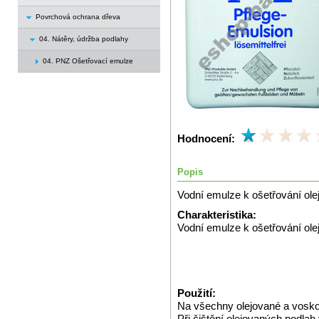
Povrchová ochrana dřeva
04. Nátěry, údržba podlahy
04. PNZ Ošetřovací emulze
Hodnocení:
Popis
Vodní emulze k ošetřování ol
Charakteristika:
Vodní emulze k ošetřování ole
Použití:
Na všechny olejované a vosk
Při čištění olejovaných podla