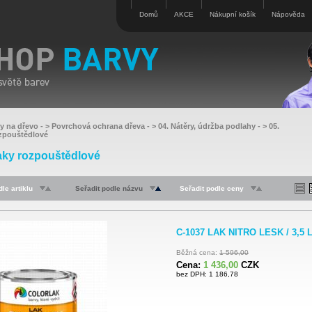
Domů
AKCE
Nákupní košík
Nápověda
vy na dřevo
- >
Povrchová ochrana dřeva
- >
04. Nátěry, údržba podlahy
- >
05.
zpouštědlové
aky rozpouštědlové
le artiklu
Seřadit podle názvu
Seřadit podle ceny
C-1037 LAK NITRO LESK / 3,5 
Běžná cena:
1 596,00
Cena:
1 436,00
CZK
bez DPH: 1 186,78