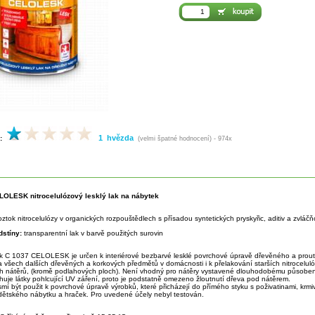
1 hvězda
:
(velmi špatné hodnocení) - 974x
LOLESK nitrocelulózový lesklý lak na nábytek
ztok nitrocelulózy v organických rozpouštědlech s přísadou syntetických pryskyřic, aditiv a zvláčň
stíny:
transparentní lak v barvě použitých surovin
 C 1037 CELOLESK je určen k interiérové bezbarvé lesklé povrchové úpravě dřevěného a prout
a všech dalších dřevěných a korkových předmětů v domácnosti i k přelakování starších nitrocelul
ch nátěrů, (kromě podlahových ploch). Není vhodný pro nátěry vystavené dlouhodobému působen
huje látky pohlcující UV záření, proto je podstatně omezeno žloutnutí dřeva pod nátěrem.
í být použit k povrchové úpravě výrobků, které přicházejí do přímého styku s poživatinami, krmiv
dětského nábytku a hraček. Pro uvedené účely nebyl testován.