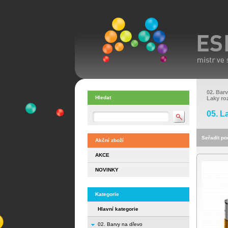
02. Bar
Hledat
Laky ro
05. L
Seřadit pod
Akční zboží
AKCE
NOVINKY
Kategorie
Hlavní kategorie
02. Barvy na dřevo