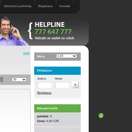
Obchodní podmínky
Registrace
Kontakt
Zpět
Měna
Přihlášení
Jméno
Heslo
Registrace
L
Nákupní košík
položek:
0
Cena:
0,00 CZK