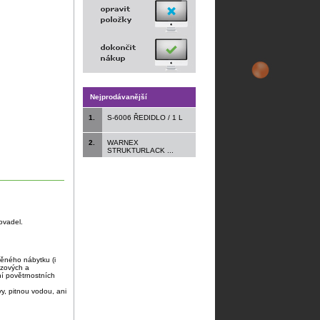
Nejprodávanější
1.
S-6006 ŘEDIDLO / 1 L
2.
WARNEX
STRUKTURLACK ...
ovadel.
ěného nábytku (i
ózových a
í povětrnostních
y, pitnou vodou, ani