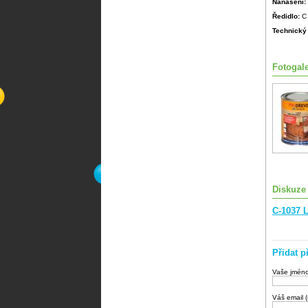
Nanášení:
Ředidlo:
C 
Technický 
Fotogale
Diskuze
C-1037 
Přidat p
Vaše jmén
Váš email 