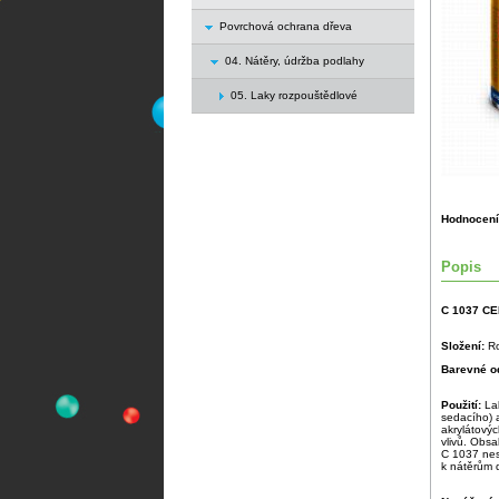
Povrchová ochrana dřeva
04. Nátěry, údržba podlahy
05. Laky rozpouštědlové
Hodnocení
Popis
C 1037 CE
Složení:
Ro
Barevné od
Použití:
Lak
sedacího) 
akrylátový
vlivů. Obsa
C 1037 nesm
k nátěrům 