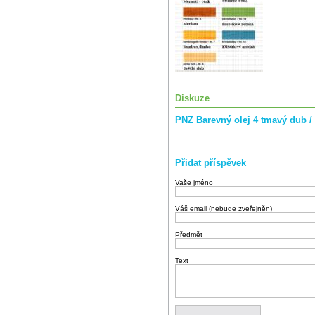
Diskuze
PNZ Barevný olej 4 tmavý dub / 
Přidat příspěvek
Vaše jméno
Váš email (nebude zveřejněn)
Předmět
Text