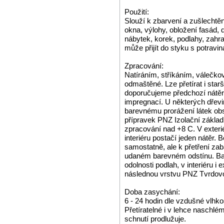
Použití:
Slouží k zbarvení a zušlechtění
okna, výlohy, obložení fasád, 
nábytek, korek, podlahy, zahra
může přijít do styku s potravin
Zpracování:
Natíráním, stříkáním, válečk
odmaštěné. Lze přetírat i star
doporučujeme předchozí nát
impregnací. U některých dřevi
barevnému prorážení látek ob
přípravek PNZ Izolační základ.
zpracování nad +8 C. V exteri
interiéru postačí jeden nátěr
samostatně, ale k přetření zab
udaném barevném odstínu. Bar
odolnosti podlah, v interiéru 
následnou vrstvu PNZ Tvrdovo
Doba zasychání:
6 - 24 hodin dle vzdušné vlhkos
Přetíratelné i v lehce naschlé
schnutí prodlužuje.