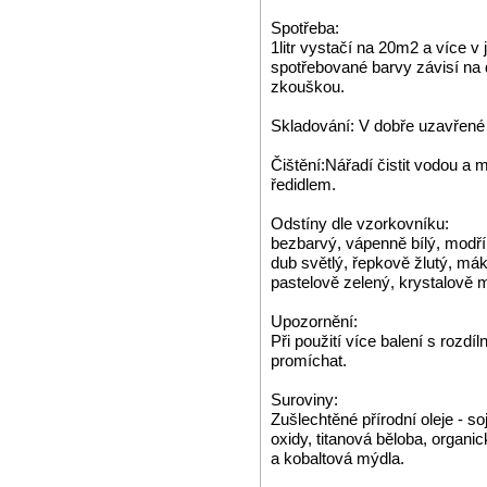
Spotřeba:
1litr vystačí na 20m2 a více v
spotřebované barvy závisí na 
zkouškou.
Skladování: V dobře uzavřené
Čištění:Nářadí čistit vodou a
ředidlem.
Odstíny dle vzorkovníku:
bezbarvý, vápenně bílý, modří
dub světlý, řepkově žlutý, mák
pastelově zelený, krystalově 
Upozornění:
Při použití více balení s rozdí
promíchat.
Suroviny:
Zušlechtěné přírodní oleje - s
oxidy, titanová běloba, organ
a kobaltová mýdla.