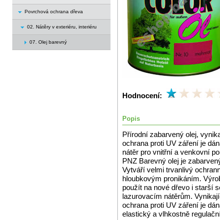
Povrchová ochrana dřeva
02. Nátěry v exteriéru, interiéru
07. Olej barevný
Hodnocení:
Popis
Přírodní zabarvený olej, vynika
ochrana proti UV záření je dán
nátěr pro vnitřní a venkovní po
PNZ Barevný olej je zabarvený
Vytváří velmi trvanlivý ochrann
hloubkovým pronikáním. Výroba
použít na nové dřevo i starší
lazurovacím nátěrům. Vynikajíc
ochrana proti UV záření je dá
elastický a vlhkostně regulačn