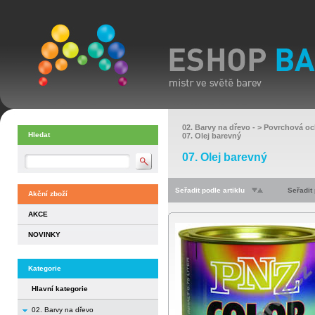
02. Barvy na dřevo
- >
Povrchová oc
Hledat
07. Olej barevný
07. Olej barevný
Seřadit podle artiklu
Seřadit
Akční zboží
AKCE
NOVINKY
Kategorie
Hlavní kategorie
02. Barvy na dřevo