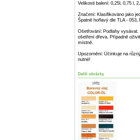
Velikosti balení: 0,25l, 0,75 l, 2,
Značení: Klasifikováno jako j
Špatně hořlavý dle TLA - 053
Ošetřování: Podlahy vysávat.
ošetření dřeva. Případně oži
místně.
Upozornění: Účinkuje na různ
nutné!
Další obrázky