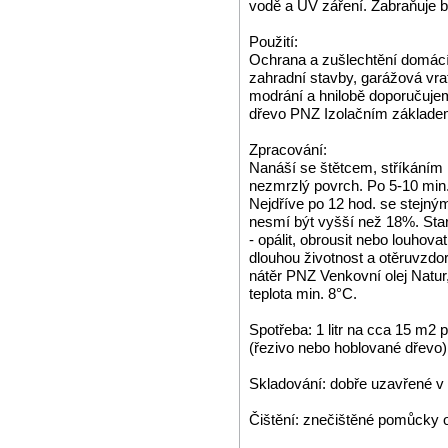
vodě a UV záření. Zabraňuje b
Použití:
Ochrana a zušlechtění domácíc
zahradní stavby, garážová vrat
modrání a hnilobě doporučuj
dřevo PNZ Izolačním základe
Zpracování:
Nanáší se štětcem, stříkáním 
nezmrzlý povrch. Po 5-10 min
Nejdříve po 12 hod. se stejný
nesmí být vyšší než 18%. Staré
- opálit, obrousit nebo louhov
dlouhou životnost a otěruvzd
nátěr PNZ Venkovní olej Natur
teplota min. 8°C.
Spotřeba: 1 litr na cca 15 m2 
(řezivo nebo hoblované dřevo)
Skladování: dobře uzavřené v 
Čištění: znečištěné pomůcky