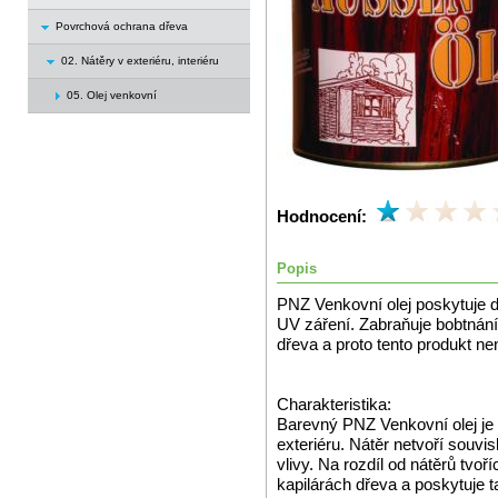
Povrchová ochrana dřeva
02. Nátěry v exteriéru, interiéru
05. Olej venkovní
Hodnocení:
Popis
PNZ Venkovní olej poskytuje d
UV záření. Zabraňuje bobtnání
dřeva a proto tento produkt n
Charakteristika:
Barevný PNZ Venkovní olej je 
exteriéru. Nátěr netvoří souvi
vlivy. Na rozdíl od nátěrů tvo
kapilárách dřeva a poskytuje 