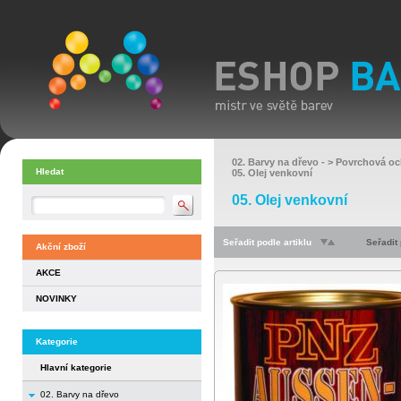
02. Barvy na dřevo
- >
Povrchová oc
Hledat
05. Olej venkovní
05. Olej venkovní
Seřadit podle artiklu
Seřadit
Akční zboží
AKCE
NOVINKY
Kategorie
Hlavní kategorie
02. Barvy na dřevo