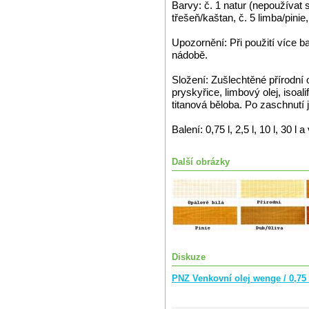
Barvy: č. 1 natur (nepoužívat s
třešeň/kaštan, č. 5 limba/pini
Upozornění: Při použití více b
nádobě.
Složení: Zušlechtěné přírodní 
pryskyřice, limbový olej, isoa
titanová běloba. Po zaschnutí 
Balení: 0,75 l, 2,5 l, 10 l, 30 l a
Další obrázky
Diskuze
PNZ Venkovní olej wenge / 0,75