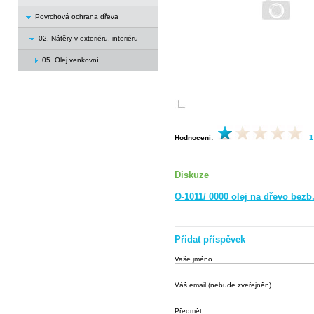
Povrchová ochrana dřeva
02. Nátěry v exteriéru, interiéru
05. Olej venkovní
1
Hodnocení:
Diskuze
O-1011/ 0000 olej na dřevo bezb
Přidat příspěvek
Vaše jméno
Váš email (nebude zveřejněn)
Předmět