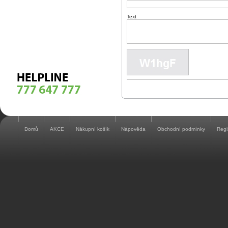
Text
Domů
AKCE
Nákupní košík
Nápověda
Obchodní podmínky
Regi