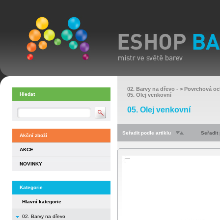
02. Barvy na dřevo
- >
Povrchová oc
Hledat
05. Olej venkovní
05. Olej venkovní
Seřadit podle artiklu
Seřadit
Akční zboží
AKCE
NOVINKY
Kategorie
Hlavní kategorie
02. Barvy na dřevo