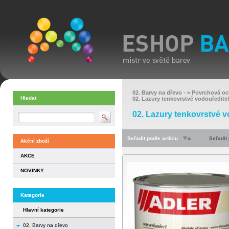
02. Barvy na dřevo
- >
Povrchová oc
Hledat
02. Lazury tenkovrstvé vodouředite
02. Lazury tenkovrstvé v
Seřadit podle artiklu
Seřadit
Akční zboží
AKCE
NOVINKY
Kategorie
Hlavní kategorie
02. Barvy na dřevo