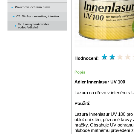
Povrchová ochrana dřeva
02. Nátěry v exteriéru, interiéru
02. Lazury tenkovrstvé
vodouředitelné
Hodnocení:
Popis
Adler Innenlasur UV 100
Lazura na dřevo v interiéru s 
Použití:
Lazura Innenlasur UV 100 pro ef
obložení stěn, přiznané krovy a
hračky. Obsahuje UV ochranu a
hluboce matnému provedení zů