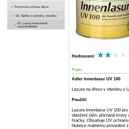
Povrchová ochrana dřeva
02. Nátěry v exteriéru, interiéru
02. Lazury tenkovrstvé
vodouředitelné
Hodnocení:
Popis
Adler Innenlasur UV 100
Lazura na dřevo v interiéru s 
Použití:
Lazura Innenlasur UV 100 pro ef
obložení stěn, přiznané krovy a
hračky. Obsahuje UV ochranu a
hluboce matnému provedení zů