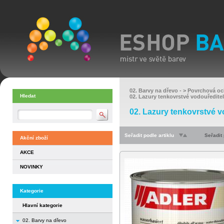
02. Barvy na dřevo
- >
Povrchová oc
Hledat
02. Lazury tenkovrstvé vodouředite
02. Lazury tenkovrstvé v
Seřadit podle artiklu
Seřadit
Akční zboží
AKCE
NOVINKY
Kategorie
Hlavní kategorie
02. Barvy na dřevo