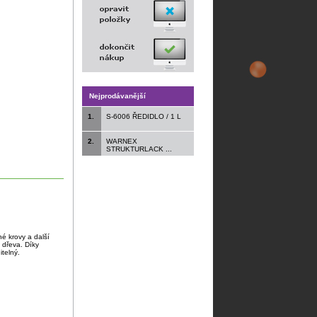
Nejprodávanější
1.
S-6006 ŘEDIDLO / 1 L
2.
WARNEX
STRUKTURLACK ...
né krovy a další
 dřeva. Díky
telný.