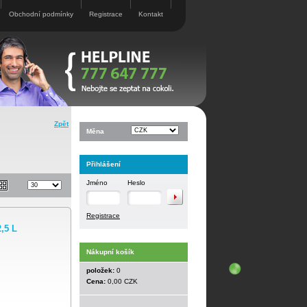
Obchodní podmínky
Registrace
Kontakt
Zpět
Měna
Přihlášení
Jméno
Heslo
Registrace
,5 L
Nákupní košík
položek:
0
Cena:
0,00 CZK