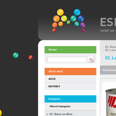
02. Bar
Hledat
02. Laz
02. L
Seřadit pod
Akční zboží
AKCE
NOVINKY
Kategorie
Hlavní kategorie
02. Barvy na dřevo