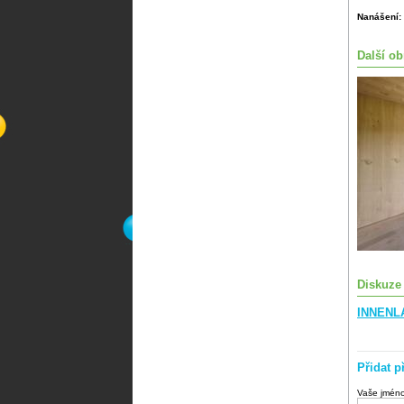
Nanášení:
Další ob
Diskuze
INNENLA
Přidat p
Vaše jmén