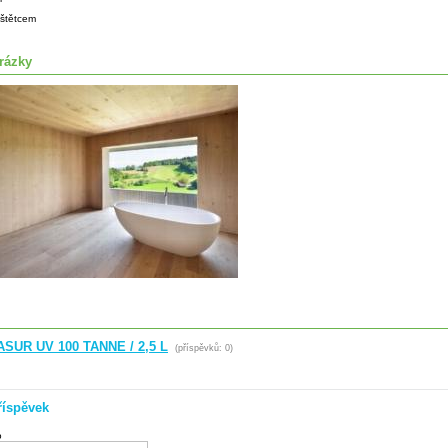
štětcem
rázky
SUR UV 100 TANNE / 2,5 L
(příspěvků: 0)
říspěvek
o