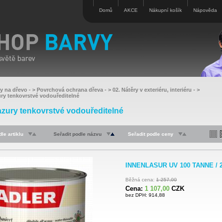
Domů
AKCE
Nákupní košík
Nápověda
vy na dřevo
- >
Povrchová ochrana dřeva
- >
02. Nátěry v exteriéru, interiéru
- >
ury tenkovrstvé vodouředitelné
azury tenkovrstvé vodouředitelné
le artiklu
Seřadit podle názvu
Seřadit podle ceny
INNENLASUR UV 100 TANNE / 2
Běžná cena:
1 257,00
Cena:
1 107,00
CZK
bez DPH: 914,88