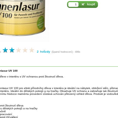
2 hvězdy
:
(špatné hodnocení) - 499x
nlasur UV 100
řevo v interiéru s UV ochranou proti žloutnutí dřeva.
nlasur UV 100 pro efekt přírodního dřeva v interiéru je ideální na nábytek, obložení stěn, přizna
interiéru. Ideální do dětských pokojů a na hračky. Obsahuje UV ochranu a zabraňuje tak žloutnutí
tnímu hluboce matnému provedení zůstává uchován přirozený vzhled dřeva. Produkt je vodouředi
roti žloutnutí dřeva
o dětských pokojů a na hračky
 vůně
pracování
proti UV-záření