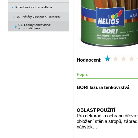
Povrchová ochrana dřeva
02. Nátěry v exteriéru, interiéru
01. Lazury tenkovrstvé
rozpouštědlové
Hodnocení:
Popis
BORI lazura tenkovrstvá
OBLAST POUŽITÍ
Pro dekoraci a ochranu dřeva 
obložení stěn a stropů, zábrad
nábytek…