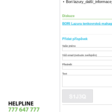
Bori lazury_další_informac
Diskuze
BORI Lazura tenkovrstvá mahago
Přidat příspěvek
Vaše jméno
Váš email (nebude zveřejněn)
Předmět
Text