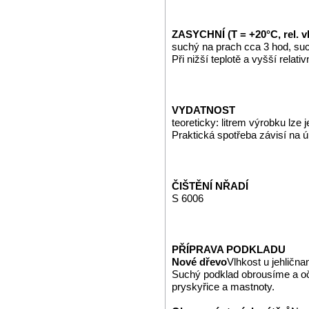
ZASYCHNÍ (T = +20°C, rel. v
suchý na prach cca 3 hod, suc
Při nižší teplotě a vyšší relat
VYDATNOST
teoreticky: litrem výrobku lze
Praktická spotřeba závisí na 
ČIŠTĚNÍ NŘADÍ
S 6006
PŘÍPRAVA PODKLADU
Nové dřevo
Vlhkost u jehličn
Suchý podklad obrousíme a o
pryskyřice a mastnoty.