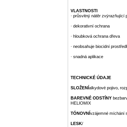
VLASTNOSTI
· průsvitný nátěr zvýrazňující 
· dekorativní ochrana
· hloubková ochrana dřeva
· neobsahuje biocidní prostřed
· snadná aplikace
TECHNICKÉ ÚDAJE
SLOŽENÍ
alkydové pojivo, roz
BAREVNÉ ODSTÍNY
bezbarv
HELIOMIX
TÓNOVNÍ
vzájemné míchání 
LESK
/