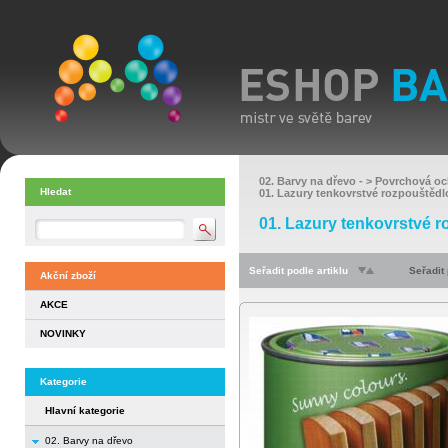
02. Barvy na dřevo
- >
Povrchová oc
Hledat
01. Lazury tenkovrstvé rozpouštědl
01. Lazury tenkovrstvé 
Seřadit podle artiklu
Seřadit
Akční zboží
AKCE
NOVINKY
Kategorie
Hlavní kategorie
02. Barvy na dřevo