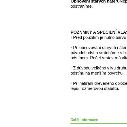
Obnovení starých nátěrů
Nep
odstraníme.
POZNMKY A SPECILNÍ VLA
· Před použitím je nutno barv
· Při obnovování starých nátěr
původní odstín smícháme s 
odstínem. Počet vrstev má vli
· Z důvodu velkého vlivu dru
odstínu na menším povrchu.
· Při natírání dřevěného oblo
lepší rozměrovou stabilitu.
Další informace