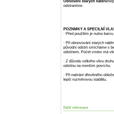
Obnovení starých nátěrů
Nep
odstraníme.
POZNMKY A SPECILNÍ VLA
· Před použitím je nutno barv
· Při obnovování starých nátěr
původní odstín smícháme s 
odstínem. Počet vrstev má vli
· Z důvodu velkého vlivu dru
odstínu na menším povrchu.
· Při natírání dřevěného oblo
lepší rozměrovou stabilitu.
Další informace