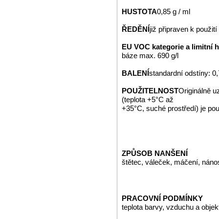
HUSTOTA
0,85 g / ml
ŘEDĚNÍ
již připraven k použití
EU VOC kategorie a limitní 
báze max. 690 g/l
BALENÍ
standardní odstíny: 0,7
POUŽITELNOST
Originálně 
(teplota +5°C až
+35°C, suché prostředí) je po
ZPŮSOB NANŠENÍ
štětec, váleček, máčení, nán
PRACOVNÍ PODMÍNKY
teplota barvy, vzduchu a obje