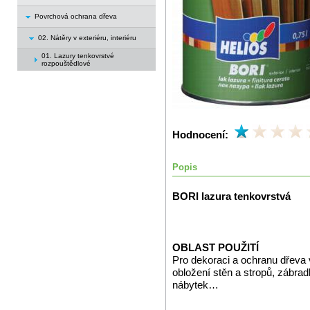
Povrchová ochrana dřeva
02. Nátěry v exteriéru, interiéru
01. Lazury tenkovrstvé
rozpouštědlové
Hodnocení:
Popis
BORI lazura tenkovrstvá
OBLAST POUŽITÍ
Pro dekoraci a ochranu dřeva 
obložení stěn a stropů, zábrad
nábytek…