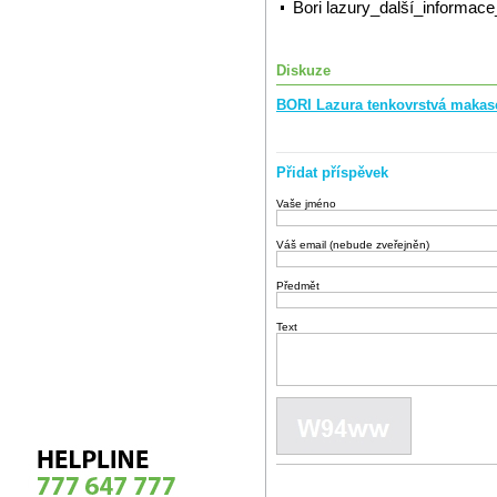
Bori lazury_další_informac
Diskuze
BORI Lazura tenkovrstvá makase
Přidat příspěvek
Vaše jméno
Váš email (nebude zveřejněn)
Předmět
Text