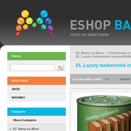
02. Barvy na dřevo
- >
Povrchová oc
Hledat
01. Lazury tenkovrstvé rozpouštědl
01. Lazury tenkovrstvé 
Seřadit podle artiklu
Seřadit
Akční zboží
AKCE
NOVINKY
Kategorie
Hlavní kategorie
02. Barvy na dřevo