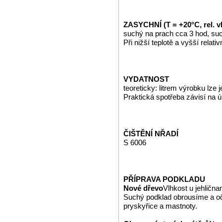
ZASYCHNÍ (T = +20°C, rel. v
suchý na prach cca 3 hod, suc
Při nižší teplotě a vyšší relat
VYDATNOST
teoreticky: litrem výrobku lze
Praktická spotřeba závisí na 
ČIŠTĚNÍ NŘADÍ
S 6006
PŘÍPRAVA PODKLADU
Nové dřevo
Vlhkost u jehličn
Suchý podklad obrousíme a o
pryskyřice a mastnoty.