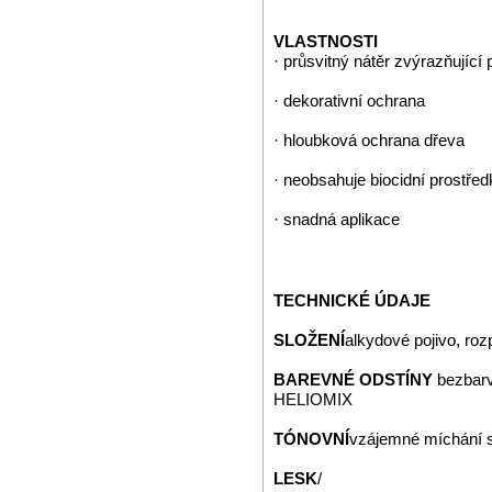
VLASTNOSTI
· průsvitný nátěr zvýrazňující 
· dekorativní ochrana
· hloubková ochrana dřeva
· neobsahuje biocidní prostřed
· snadná aplikace
TECHNICKÉ ÚDAJE
SLOŽENÍ
alkydové pojivo, roz
BAREVNÉ ODSTÍNY
bezbarv
HELIOMIX
TÓNOVNÍ
vzájemné míchání 
LESK
/