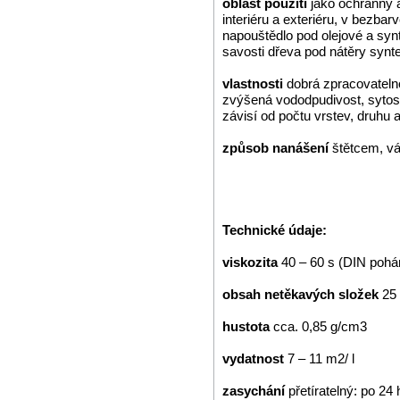
oblast použití
jako ochranný 
interiéru a exteriéru, v bezba
napouštědlo pod olejové a synt
savosti dřeva pod nátěry syn
vlastnosti
dobrá zpracovatelno
zvýšená vododpudivost, sytost
závisí od počtu vrstev, druhu 
způsob nanášení
štětcem, v
Technické údaje:
viskozita
40 – 60 s (DIN poh
obsah netěkavých složek
25 
hustota
cca. 0,85 g/cm3
vydatnost
7 – 11 m2/ l
zasychání
přetíratelný: po 24