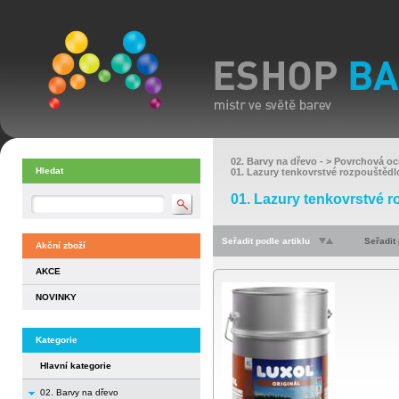
02. Barvy na dřevo
- >
Povrchová oc
Hledat
01. Lazury tenkovrstvé rozpouštědl
01. Lazury tenkovrstvé 
Seřadit podle artiklu
Seřadit
Akční zboží
AKCE
NOVINKY
Kategorie
Hlavní kategorie
02. Barvy na dřevo