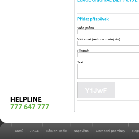
LUXOL ORIGINAL BÍLÝ / 0,75 L
Přidat příspěvek
Vaše jméno
Váš email (nebude zveřejněn)
Předmět
Text
Domů
AKCE
Nákupní košík
Nápověda
Obchodní podmínky
Regi