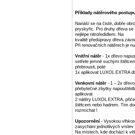
Příklady nátěrového postup
Nanáší se na čisté, dobře obr
pryskyřic. Pro druhy dřeva se
nejlépe nitroředidlem. Na
kvalitě předúpravy dřeva závis
Při renovačních nátěrech je n
Vnitřní nátěr
- 1x dřevo napu
setřete jemně suchým štětcem
přebrousit, poté
1x aplikovat LUXOL EXTRA dle
Venkovní nátěr
- 1 – 2x dře
přebytečné zbytky napouštědla
aplikovat
2 nátěry LUXOL EXTRA, přiče
štětcem nebo hadrem. Tím docí
rozmíchat !
Upozornění
- Vysokou vlhkost
zasychání jednotlivých vrstev 
Na místech, kde dochází k v