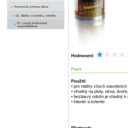
Povrchová ochrana dřeva
02. Nátěry v exteriéru, interiéru
01. Lazury tenkovrstvé
rozpouštědlové
Hodnocení:
Popis
Použití:
• pro nátěry všech stavebních
• vhodný na ploty, okna, dveře
• bezbarvý odstín je vhodný k 
• interiér a exteriér
Přednosti: