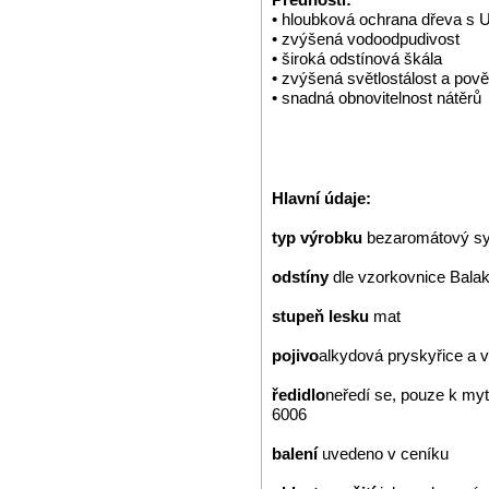
• hloubková ochrana dřeva s U
• zvýšená vodoodpudivost
• široká odstínová škála
• zvýšená světlostálost a pově
• snadná obnovitelnost nátěrů
Hlavní údaje:
typ výrobku
bezaromátový syn
odstíny
dle vzorkovnice Bala
stupeň lesku
mat
pojivo
alkydová pryskyřice a
ředidlo
neředí se, pouze k my
6006
balení
uvedeno v ceníku