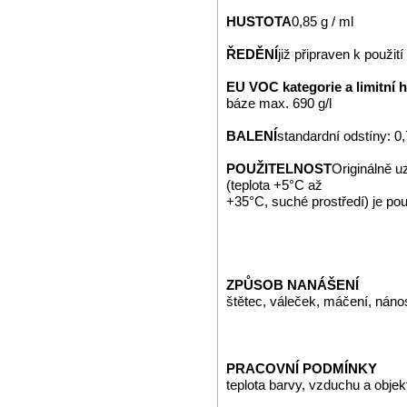
HUSTOTA
0,85 g / ml
ŘEDĚNÍ
již připraven k použití
EU VOC kategorie a limitní 
báze max. 690 g/l
BALENÍ
standardní odstíny: 0,7
POUŽITELNOST
Originálně 
(teplota +5°C až
+35°C, suché prostředí) je po
ZPŮSOB NANÁŠENÍ
štětec, váleček, máčení, nán
PRACOVNÍ PODMÍNKY
teplota barvy, vzduchu a obje