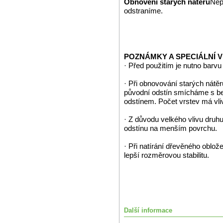
Obnovení starých nátěrů
Nep
odstraníme.
POZNÁMKY A SPECIÁLNÍ 
· Před použitím je nutno barv
· Při obnovování starých nátěr
původní odstín smícháme s 
odstínem. Počet vrstev má vli
· Z důvodu velkého vlivu dru
odstínu na menším povrchu.
· Při natírání dřevěného oblo
lepší rozměrovou stabilitu.
Další informace