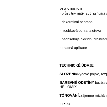
VLASTNOSTI
· průsvitný nátěr zvýrazňující 
· dekorativní ochrana
· hloubková ochrana dřeva
· neobsahuje biocidní prostřed
· snadná aplikace
TECHNICKÉ ÚDAJE
SLOŽENÍ
alkydové pojivo, roz
BAREVNÉ ODSTÍNY
bezbarv
HELIOMIX
TÓNOVÁNÍ
vzájemné míchání
LESK
/