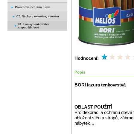
Povrchová ochrana dřeva
02. Nátěry v exteriéru, interiéru
01. Lazury tenkovrstvé
rozpouštědlové
Hodnocení:
Popis
BORI lazura tenkovrstvá
OBLAST POUŽITÍ
Pro dekoraci a ochranu dřeva 
obložení stěn a stropů, zábrad
nábytek…