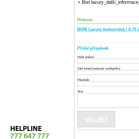
Bori lazury_další_informac
Diskuze
BORI Lazura tenkovrstvá / 0,75
Přidat příspěvek
Vaše jméno
Váš email (nebude zveřejněn)
Předmět
Text