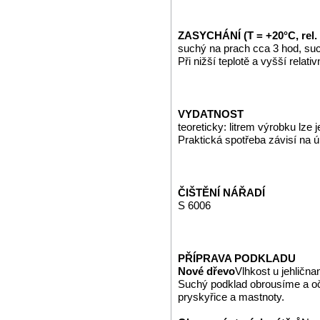
ZASYCHÁNÍ (T = +20°C, rel.
suchý na prach cca 3 hod, suc
Při nižší teplotě a vyšší relat
VYDATNOST
teoreticky: litrem výrobku lze
Praktická spotřeba závisí na 
ČIŠTĚNÍ NÁŘADÍ
S 6006
PŘÍPRAVA PODKLADU
Nové dřevo
Vlhkost u jehličn
Suchý podklad obrousíme a o
pryskyřice a mastnoty.