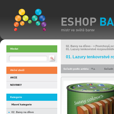
02. Barvy na dřevo
- >
Povrchová oc
Hledat
01. Lazury tenkovrstvé rozpouštědl
01. Lazury tenkovrstvé 
Seřadit podle artiklu
Seřadit
Akční zboží
AKCE
NOVINKY
Kategorie
Hlavní kategorie
02. Barvy na dřevo