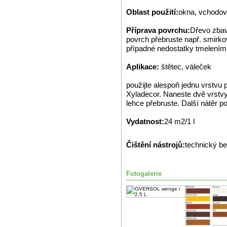
Oblast použití:
okna, vchodové
Příprava povrchu:
Dřevo zbavt
povrch přebruste např. smirk
případné nedostatky tmelením
Aplikace:
štětec, váleček
použijte alespoň jednu vrstvu
Xyladecor. Naneste dvě vrstvy
lehce přebruste. Další nátěr p
Vydatnost:
24 m2/1 l
Čištění nástrojů:
technický b
Fotogalerie