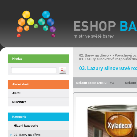
02. Barvy na dřevo
- >
Povrchová oc
Hledat
03. Lazury silnovrstvé rozpouštědl
03. Lazury silnovrstvé r
Seřadit podle artiklu
Seřadit
Akční zboží
AKCE
NOVINKY
Kategorie
Hlavní kategorie
02. Barvy na dřevo