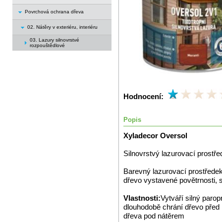
Povrchová ochrana dřeva
02. Nátěry v exteriéru, interiéru
03. Lazury silnovrstvé
rozpouštědlové
Hodnocení:
Popis
Xyladecor Oversol
Silnovrstvý lazurovací prostře
Barevný lazurovací prostředek
dřevo vystavené povětrnosti, s
Vlastnosti:
Vytváří silný paro
dlouhodobě chrání dřevo před 
dřeva pod nátěrem