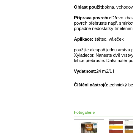
Oblast použití:
okna, vchodové
Příprava povrchu:
Dřevo zbavt
povrch přebruste např. smirk
případné nedostatky tmelením
Aplikace:
štětec, váleček
použijte alespoň jednu vrstvu
Xyladecor. Naneste dvě vrstvy
lehce přebruste. Další nátěr p
Vydatnost:
24 m2/1 l
Čištění nástrojů:
technický b
Fotogalerie