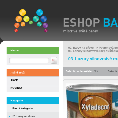
02. Barvy na dřevo
- >
Povrchová oc
Hledat
03. Lazury silnovrstvé rozpouštědl
03. Lazury silnovrstvé r
Seřadit podle artiklu
Seřadit
Akční zboží
AKCE
NOVINKY
Kategorie
Hlavní kategorie
02. Barvy na dřevo