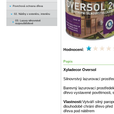
Povrchová ochrana dřeva
02. Nátěry v exteriéru, interiéru
03. Lazury silnovrstvé
rozpouštědlové
Hodnocení:
Popis
Xyladecor Oversol
Silnovrstvý lazurovací prostře
Barevný lazurovací prostředek
dřevo vystavené povětrnosti, s
Vlastnosti:
Vytváří silný paro
dlouhodobě chrání dřevo před 
dřeva pod nátěrem