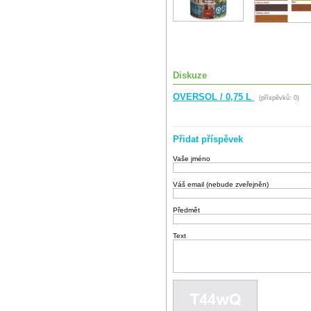
Diskuze
OVERSOL / 0,75 L
(příspěvků: 0)
Přidat příspěvek
Vaše jméno
Váš email (nebude zveřejněn)
Předmět
Text