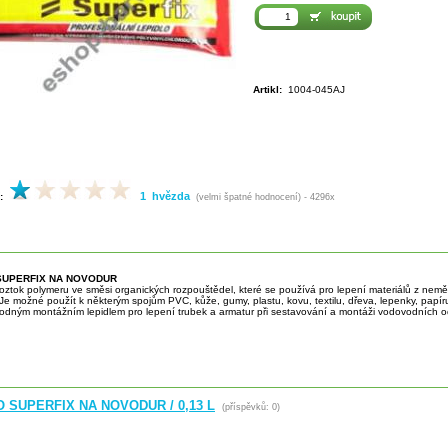
Artikl:
1004-045AJ
1 hvězda
:
(velmi špatné hodnocení) - 4296x
SUPERFIX NA NOVODUR
 roztok polymeru ve směsi organických rozpouštědel, které se používá pro lepení materiálů z ne
e možné použít k některým spojům PVC, kůže, gumy, plastu, kovu, textilu, dřeva, lepenky, papír
hodným montážním lepidlem pro lepení trubek a armatur při sestavování a montáži vodovodních 
 SUPERFIX NA NOVODUR / 0,13 L
(příspěvků: 0)