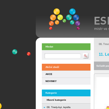
08. Tmel
Hledat
11. L
Seřadit pod
Akční zboží
AKCE
NOVINKY
Kategorie
Hlavní kategorie
08. Tmely-byt, lepidla