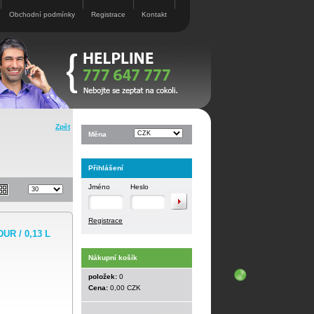
Obchodní podmínky
Registrace
Kontakt
Zpět
Měna
Přihlášení
Jméno
Heslo
Registrace
R / 0,13 L
Nákupní košík
položek:
0
Cena:
0,00 CZK