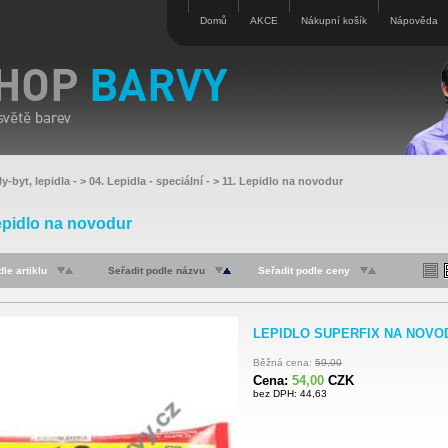
Domů
AKCE
Nákupní košík
Nápověda
y-byt, lepidla
- >
04. Lepidla - speciální
- >
11. Lepidlo na novodur
epidlo na novodur
le artiklu
Seřadit podle názvu
Seřadit podle ceny
LEPIDLO SUPERFIX NA NOVODU
Běžná cena:
59,00
Cena:
54,00
CZK
bez DPH: 44,63