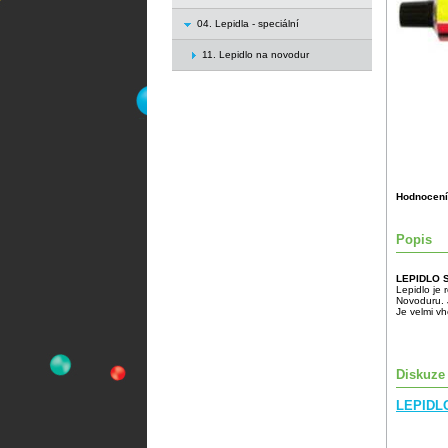
04. Lepidla - speciální
11. Lepidlo na novodur
Hodnocení
Popis
LEPIDLO 
Lepidlo je
Novoduru. J
Je velmi v
Diskuze
LEPIDLO