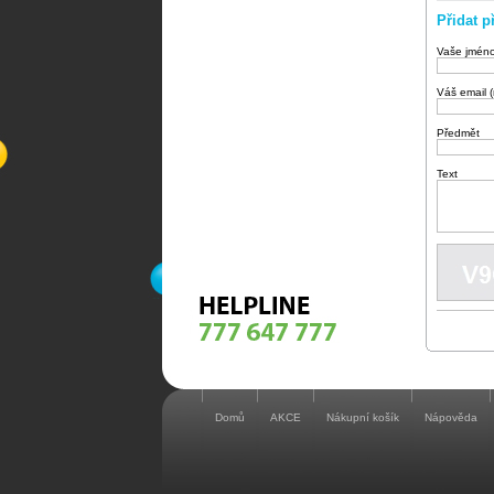
Přidat p
Vaše jmén
Váš email 
Předmět
Text
Domů
AKCE
Nákupní košík
Nápověda