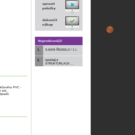
Nejprodávanější
1.
S-6006 ŘEDIDLO / 1 L
2.
WARNEX
STRUKTURLACK ...
měkčeného PVC -
u atd.
odpadů.