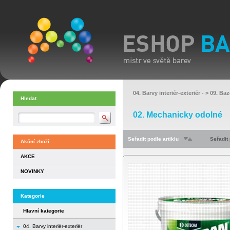
04. Barvy interiér-exteriér
- >
09. Baz
Hledat
02. Mechanicky odolné
Seřadit podle artiklu
Seřadit
Akční zboží
AKCE
NOVINKY
Kategorie
Hlavní kategorie
04. Barvy interiér-exteriér