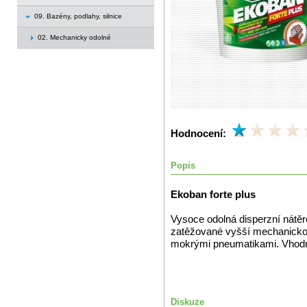
09. Bazény, podlahy, silnice
02. Mechanicky odolné
Hodnocení:
Popis
Ekoban forte plus
Vysoce odolná disperzní nátěro
zatěžované vyšší mechanickou 
mokrými pneumatikami. Vhodný 
Diskuze