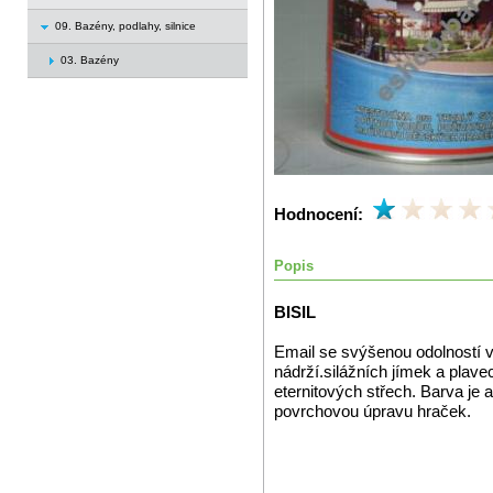
09. Bazény, podlahy, silnice
03. Bazény
Hodnocení:
Popis
BISIL
Email se svýšenou odolností 
nádrží.silážních jímek a plav
eternitových střech. Barva je 
povrchovou úpravu hraček.