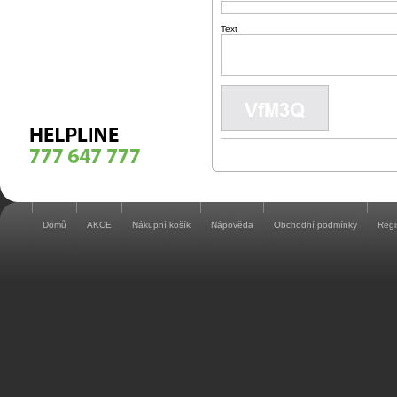
Text
Domů
AKCE
Nákupní košík
Nápověda
Obchodní podmínky
Regi