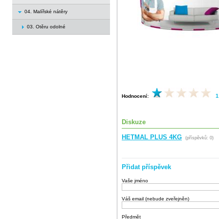
04. Malířské nátěry
03. Otěru odolné
1
Hodnocení:
Diskuze
HETMAL PLUS 4KG
(příspěvků: 0)
Přidat příspěvek
Vaše jméno
Váš email (nebude zveřejněn)
Předmět