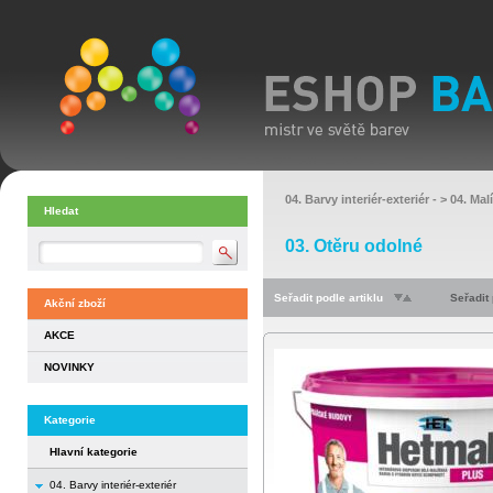
04. Barvy interiér-exteriér
- >
04. Mal
Hledat
03. Otěru odolné
Seřadit podle artiklu
Seřadit
Akční zboží
AKCE
NOVINKY
Kategorie
Hlavní kategorie
04. Barvy interiér-exteriér