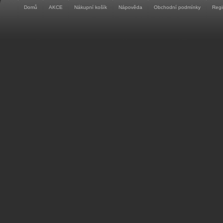
Domů
AKCE
Nákupní košík
Nápověda
Obchodní podmínky
Regi