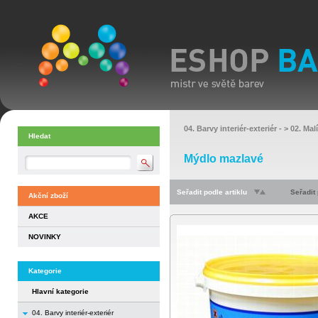
04. Barvy interiér-exteriér
- >
02. Mal
Hledat
Mýdlo mazlavé
Seřadit podle artiklu
Seřadit
Akční zboží
AKCE
NOVINKY
Kategorie
Hlavní kategorie
04. Barvy interiér-exteriér