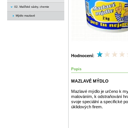
02. Malířské sádry, chemie
Mýdlo mazlavé
Hodnocení:
Popis
MAZLAVÉ MÝDLO
Mazlavé mýdlo je určeno k myt
malováním, k odstraňování hr
svoje speciální a specifické p
úklidových firem.