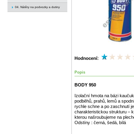
04. Nátěry na podvozky a dutiny
Hodnocení:
Popis
BODY 950
Izolační hmota na bázi kaučuk
podběhů, prahů, lemů a spodní
rychle schne a po zaschnutí j
charakteristickou strukturu – kru
kterou našroubujeme na plech
Odstíny : černá, šedá, bílá