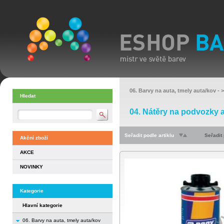
06. Barvy na auta, tmely auta/kov
- 
Hledat
04. Nátěry na podvozky a
Seřadit podle artiklu
Seřadit
Akční zboží
AKCE
NOVINKY
Kategorie
Hlavní kategorie
06. Barvy na auta, tmely auta/kov