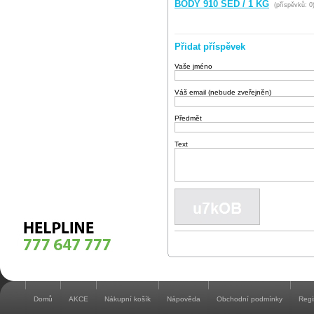
BODY 910 ŠED / 1 KG
(příspěvků: 0
Přidat příspěvek
Vaše jméno
Váš email (nebude zveřejněn)
Předmět
Text
Domů
AKCE
Nákupní košík
Nápověda
Obchodní podmínky
Regi