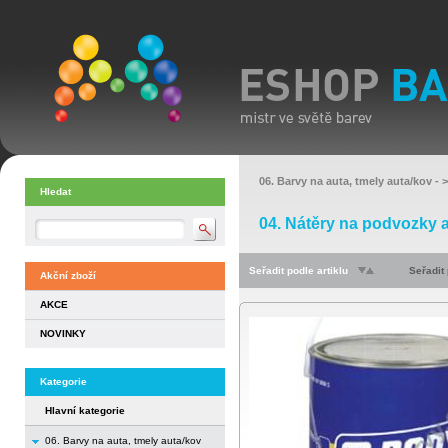
06. Barvy na auta, tmely auta/kov
- 
Hledat
04. Nátěry na podvozky a
Seřadit podle artiklu
Seřadit
Akční zboží
AKCE
NOVINKY
Kategorie
Hlavní kategorie
06. Barvy na auta, tmely auta/kov