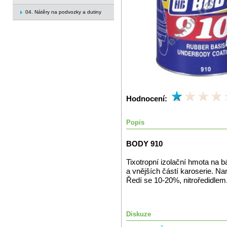
04. Nátěry na podvozky a dutiny
Hodnocení:
Popis
BODY 910
Tixotropní izolační hmota na bá
a vnějších částí karoserie. Na
Ředí se 10-20%, nitroředidlem
Diskuze