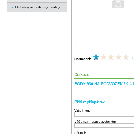
04. Nátěry na podvozky a dutiny
1
Hodnocení:
Diskuze
BODY 930 NA PODVOZEK / 0,4
Přidat příspěvek
Vaše jméno
Váš email (nebude zveřejněn)
Předmět