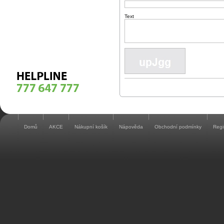
Text
Domů
AKCE
Nákupní košík
Nápověda
Obchodní podmínky
Regi