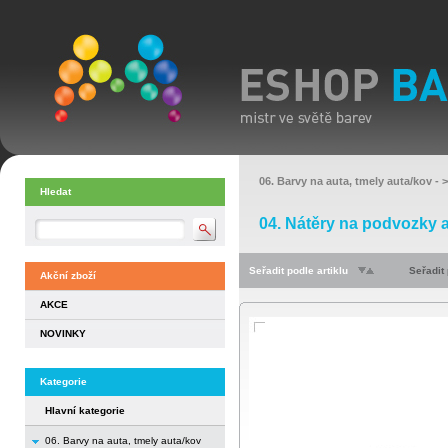
06. Barvy na auta, tmely auta/kov
- 
Hledat
04. Nátěry na podvozky a
Seřadit podle artiklu
Seřadit
Akční zboží
AKCE
NOVINKY
Kategorie
Hlavní kategorie
06. Barvy na auta, tmely auta/kov