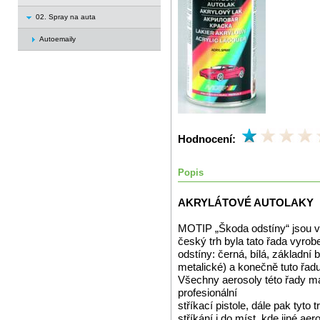
02. Spray na auta
Autoemaily
Hodnocení:
Popis
AKRYLÁTOVÉ AUTOLAKY
MOTIP „Škoda odstíny“ jsou vy
český trh byla tato řada vyrob
odstíny: černá, bílá, základní 
metalické) a konečně tuto řad
Všechny aerosoly této řady mají
profesionální
stříkací pistole, dále pak tyto
stříkání i do míst, kde jiné aer