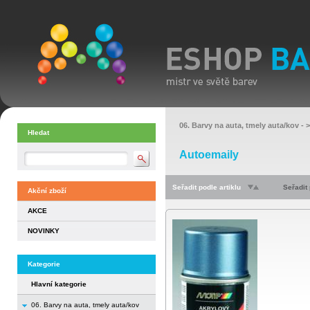
06. Barvy na auta, tmely auta/kov
- 
Hledat
Autoemaily
Seřadit podle artiklu
Seřadit
Akční zboží
AKCE
NOVINKY
Kategorie
Hlavní kategorie
06. Barvy na auta, tmely auta/kov