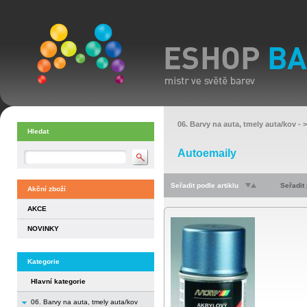
06. Barvy na auta, tmely auta/kov
- 
Hledat
Autoemaily
Seřadit podle artiklu
Seřadit
Akční zboží
AKCE
NOVINKY
Kategorie
Hlavní kategorie
06. Barvy na auta, tmely auta/kov