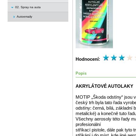
02. Spray na auta
Autoemaily
Hodnocení:
Popis
AKRYLÁTOVÉ AUTOLAKY
MOTIP „Škoda odstíny“ jsou vy
český trh byla tato řada vyrob
odstíny: černá, bílá, základní 
metalické) a konečně tuto řad
Všechny aerosoly této řady mají
profesionální
stříkací pistole, dále pak tyto
stříkání i do míst, kde jiné aer