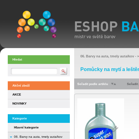
06. Barvy na auta, tmely auta/kov
- 
Hledat
Pomůcky na mytí a leště
Seřadit podle artiklu
Seřadit
Akční zboží
AKCE
NOVINKY
Kategorie
Hlavní kategorie
06. Barvy na auta, tmely auta/kov