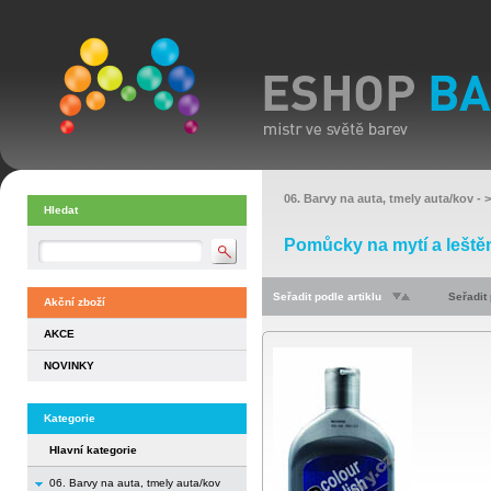
06. Barvy na auta, tmely auta/kov
- 
Hledat
Pomůcky na mytí a leště
Seřadit podle artiklu
Seřadit
Akční zboží
AKCE
NOVINKY
Kategorie
Hlavní kategorie
06. Barvy na auta, tmely auta/kov