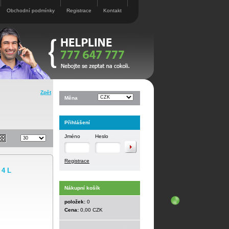
Obchodní podmínky
Registrace
Kontakt
Zpět
Měna
Přihlášení
Jméno
Heslo
Registrace
 4 L
Nákupní košík
položek:
0
Cena:
0,00 CZK