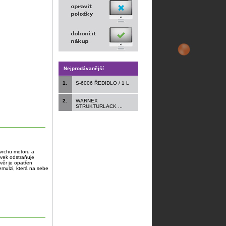
Nejprodávanější
1.
S-6006 ŘEDIDLO / 1 L
2.
WARNEX
STRUKTURLACK ...
ovrchu motoru a
avek odstraňuje
věr je opatřen
 emulzi, která na sebe