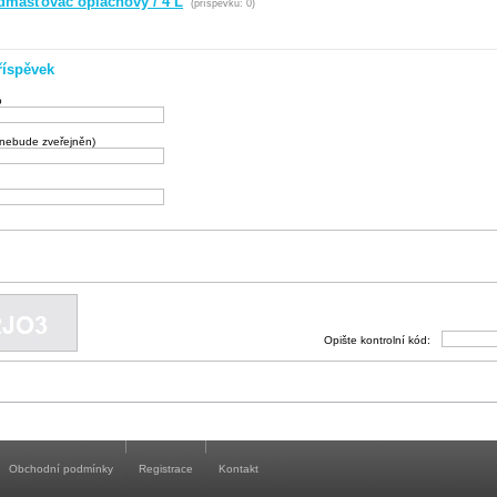
mašťovač oplachový / 4 L
(příspěvků: 0)
říspěvek
o
(nebude zveřejněn)
Opište kontrolní kód:
Obchodní podmínky
Registrace
Kontakt