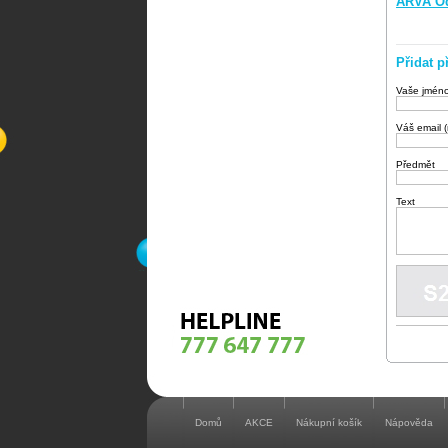
ARVA Od
Přidat p
Vaše jmén
Váš email 
Předmět
Text
Domů
AKCE
Nákupní košík
Nápověda