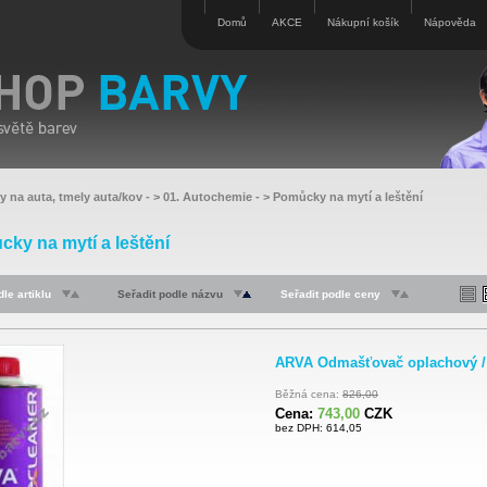
Domů
AKCE
Nákupní košík
Nápověda
y na auta, tmely auta/kov
- >
01. Autochemie
- >
Pomůcky na mytí a leštění
ky na mytí a leštění
le artiklu
Seřadit podle názvu
Seřadit podle ceny
ARVA Odmašťovač oplachový /
Běžná cena:
826,00
Cena:
743,00
CZK
bez DPH: 614,05