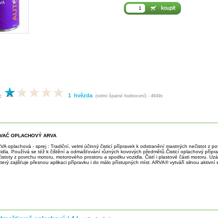
1 hvězda
:
(velmi špatné hodnocení) - 4649x
VAČ OPLACHOVÝ ARVA
A oplachová - sprej : Tradiční, velmi účinný čisticí přípravek k odstranění mastných nečistot z p
idla. Používá se též k čištění a odmašťování různých kovových předmětů.Čisticí oplachový přípr
stoty z povrchu motoru, motorového prostoru a spodku vozidla. Čistí i plastové části motoru. Uzá
který zajišťuje přesnou aplikaci přípravku i do málo přístupných míst. ARVA® vytváří silnou aktivní