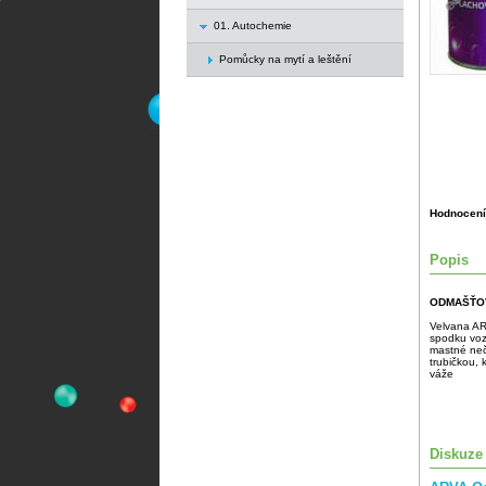
01. Autochemie
Pomůcky na mytí a leštění
Hodnocení
Popis
ODMAŠŤO
Velvana ARV
spodku voz
mastné neči
trubičkou, 
váže
Diskuze