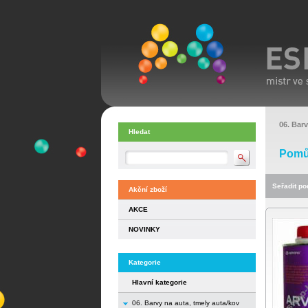
06. Barv
Hledat
Pomůc
Seřadit pod
Akční zboží
AKCE
NOVINKY
Kategorie
Hlavní kategorie
06. Barvy na auta, tmely auta/kov