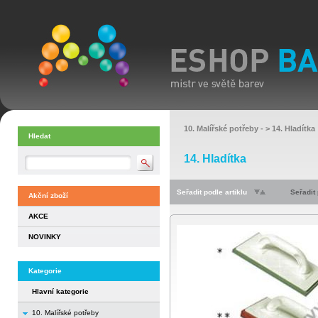
10. Malířské potřeby
- >
14. Hladítka
Hledat
14. Hladítka
Seřadit podle artiklu
Seřadit
Akční zboží
AKCE
NOVINKY
Kategorie
Hlavní kategorie
10. Malířské potřeby