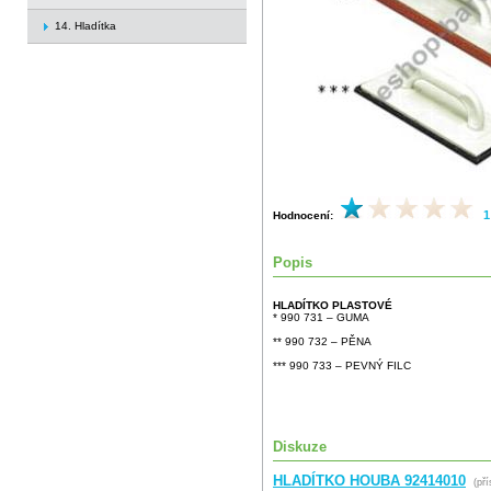
14. Hladítka
1
Hodnocení:
Popis
HLADÍTKO PLASTOVÉ
* 990 731 – GUMA
** 990 732 – PĚNA
*** 990 733 – PEVNÝ FILC
Diskuze
HLADÍTKO HOUBA 92414010
(pří