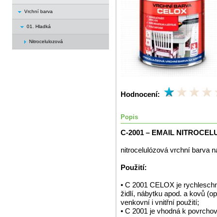
Vrchní barva
01. Hladká
Nitrocelulozová
Hodnocení:
Popis
C-2001 – EMAIL NITROCE
nitrocelulózová vrchní barva 
Použití:
• C 2001 CELOX je rychleschn
židlí, nábytku apod. a kovů (o
venkovní i vnitřní použití;
• C 2001 je vhodná k povrchov