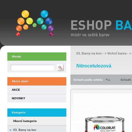
03. Barvy na kov
- >
Vrchní barva
- >
Hledat
Nitrocelulozová
Seřadit podle artiklu
Seřadit
Akční zboží
AKCE
NOVINKY
Kategorie
Hlavní kategorie
03. Barvy na kov