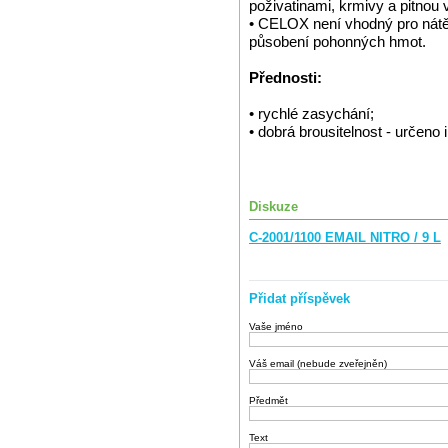
poživatinami, krmivy a pitnou 
• CELOX není vhodný pro nátěr
působení pohonných hmot.
Přednosti:
• rychlé zasychání;
• dobrá brousitelnost - určeno i
Diskuze
C-2001/1100 EMAIL NITRO / 9 L
Přidat příspěvek
Vaše jméno
Váš email (nebude zveřejněn)
Předmět
Text