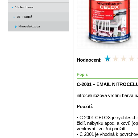
Vrchní barva
01. Hladká
Nitrocelulozová
Hodnocení:
Popis
C-2001 – EMAIL NITROCE
nitrocelulózová vrchní barva 
Použití:
• C 2001 CELOX je rychleschn
židlí, nábytku apod. a kovů (o
venkovní i vnitřní použití;
• C 2001 je vhodná k povrchov