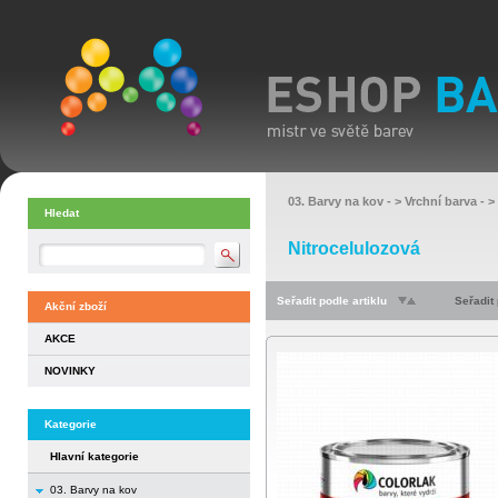
03. Barvy na kov
- >
Vrchní barva
- >
Hledat
Nitrocelulozová
Seřadit podle artiklu
Seřadit
Akční zboží
AKCE
NOVINKY
Kategorie
Hlavní kategorie
03. Barvy na kov