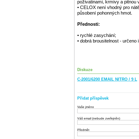
poživatinami, krmivy a pitnou 
• CELOX není vhodný pro nátěr
působení pohonných hmot.
Přednosti:
• rychlé zasychání;
• dobrá brousitelnost - určeno i
Diskuze
C-2001/6200 EMAIL NITRO / 9 L
Přidat příspěvek
Vaše jméno
Váš email (nebude zveřejněn)
Předmět