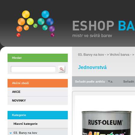
03. Barvy na kov
- >
Vrchní barva
- >
Hledat
Jednovrstvá
Seřadit podle artiklu
Seřadit
Akční zboží
AKCE
NOVINKY
Kategorie
Hlavní kategorie
03. Barvy na kov