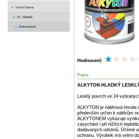
Vrchní barva
01. Hladká
Jednovrstvá
Hodnocení:
Popis
ALKYTON HLADKÝ LESKL
Lesklý povrch ve 24 vybraných 
ALKYTON je nátěrová hmota na
především určen k nátěrům no
ALKYTONEM vykazuje vynikající
zasychání i při nižších teplot
dodávaných odstínů. Účinné an
ochranu. Výrobek má velmi dob