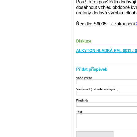
Použitá rozpouštědla dodávají 
dosáhnout vzhled obdobné kvali
uretany dodává výrobku dlouho
Ředidlo: S6005 - k zakoupení
Diskuze
ALKYTON HLADKÁ RAL 8011 / 0
Přidat příspěvek
Vaše jméno
Váš email (nebude zveřejněn)
Předmět
Text