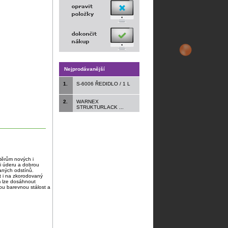
Nejprodávanější
1.
S-6006 ŘEDIDLO / 1 L
2.
WARNEX
STRUKTURLACK ...
těrům nových i
i úderu a dobrou
vaných odstínů.
t i na zkorodovaný
em lze dosáhnout
ou barevnou stálost a