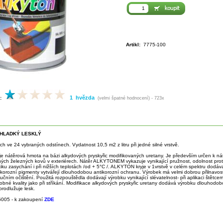
Artikl:
7775-100
1 hvězda
:
(velmi špatné hodnocení) - 723x
HLADKÝ LESKLÝ
ch ve 24 vybraných odstínech. Vydatnost 10,5 m2 z litru při jedné silné vrstvě.
 nátěrová hmota na bázi alkydových pryskyřic modifikovaných uretany. Je především určen k ná
ých železných kovů v exteriérech. Nátěr ALKYTONEM vykazuje vynikající pružnost, odolnost prot
tiku zasychání i při nižších teplotách /od + 5°C /. ALKYTON kryje v 1vrstvě v celém spektru dodá
ikorozní pigmenty vytvářejí dlouhodobou antikorozní ochranu. Výrobek má velmi dobrou přilnavos
učním očištění. Použitá rozpouštědla dodávají výrobku vynikající slévatelnost- při aplikaci štětc
bné kvality jako při stříkání. Modifikace alkydových pryskyřic uretany dodává výrobku dlouhodob
rodlužuje lesk.
6005 - k zakoupení
ZDE