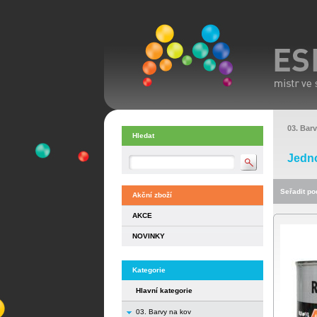
03. Bar
Hledat
Jedn
Seřadit pod
Akční zboží
AKCE
NOVINKY
Kategorie
Hlavní kategorie
03. Barvy na kov