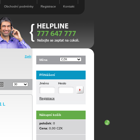
Obchodní podmínky
Registrace
Kontakt
Zpět
Měna
Přihlášení
Jméno
Heslo
Registrace
1 L
Nákupní košík
položek:
0
Cena:
0,00 CZK