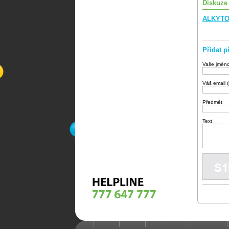
Diskuze
ALKYTON
Přidat p
Vaše jmén
Váš email 
Předmět
Text