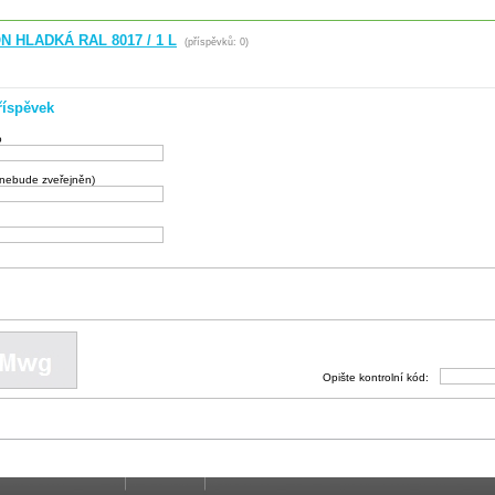
 HLADKÁ RAL 8017 / 1 L
(příspěvků: 0)
říspěvek
o
(nebude zveřejněn)
Opište kontrolní kód: