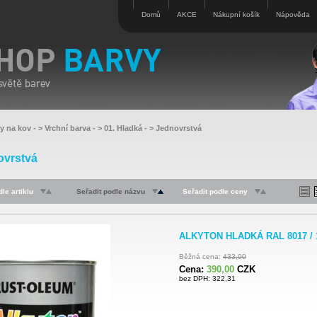
Domů
AKCE
Nákupní košík
Nápověda
vy na kov
- >
Vrchní barva
- >
01. Hladká
- >
Jednovrstvá
ovrstvá
le artiklu
Seřadit podle názvu
Seřadit podle ceny
ALKYTON HLADKÁ RAL 8017 / 
Běžná cena:
433,00
Cena:
390,00
CZK
bez DPH: 322,31