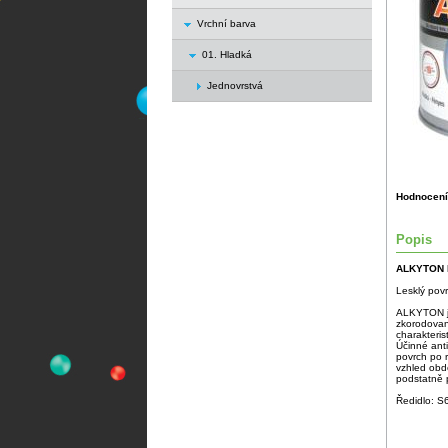
Vrchní barva
01. Hladká
Jednovrstvá
Hodnocení
Popis
ALKYTON 
Lesklý povr
ALKYTON je
zkorodovan
charakteris
Účinné ant
povrch po r
vzhled obdo
podstatně p
Ředidlo: S