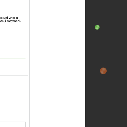
ativní vlhkost
alují zasychání.