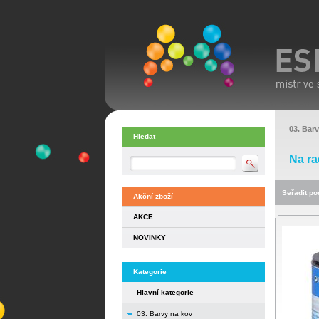
03. Bar
Hledat
Na ra
Seřadit pod
Akční zboží
AKCE
NOVINKY
Kategorie
Hlavní kategorie
03. Barvy na kov