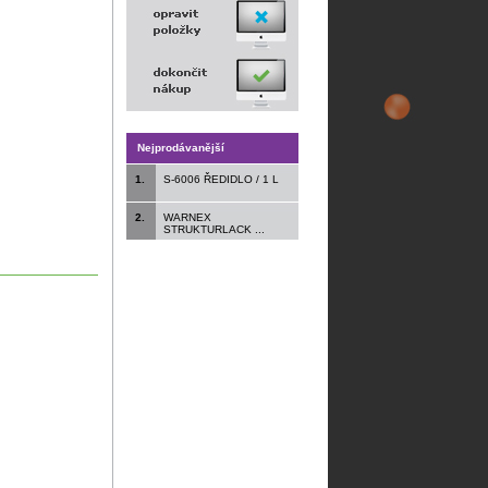
Nejprodávanější
1.
S-6006 ŘEDIDLO / 1 L
2.
WARNEX
STRUKTURLACK ...