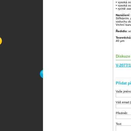
• vysoká od
• vysoká o
• rychlé za
Nanášení:
Stříkáním, 
vzduchu do 
Vrchní barv
Ředidlo:
v
Teoretická
40 µm
Diskuze
V-2077/
Přidat p
Vaše jmén
Váš email 
Předmět
Text