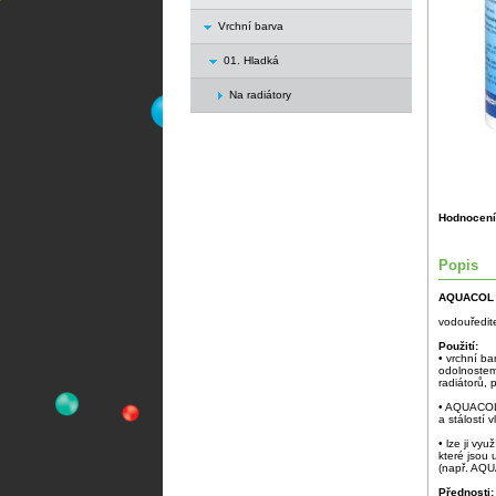
Vrchní barva
01. Hladká
Na radiátory
Hodnocení
Popis
AQUACOL 
vodouředite
Použití:
• vrchní b
odolnostem
radiátorů, 
• AQUACOL 
a stálostí 
• lze ji vy
které jsou
(např. AQ
Přednosti: