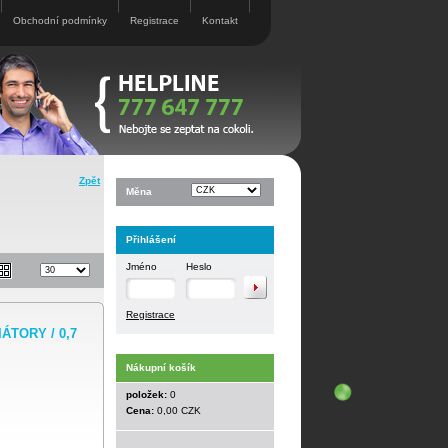
Obchodní podmínky
Registrace
Kontakt
Zpět
Měna
Přihlášení
Jméno
Heslo
Registrace
ÁTORY / 0,7
Nákupní košík
položek:
0
Cena:
0,00 CZK