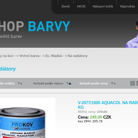
Domů
AKCE
Nákupní košík
Nápověda
vy na kov
- >
Vrchní barva
- >
01. Hladká
- >
Na radiátory
diátory
le artiklu
Seřadit podle názvu
Seřadit podle ceny
V-2077/1000 AQUACOL NA RADI
KG
Běžná cena:
276,00
Cena:
249,00
CZK
bez DPH: 205,79