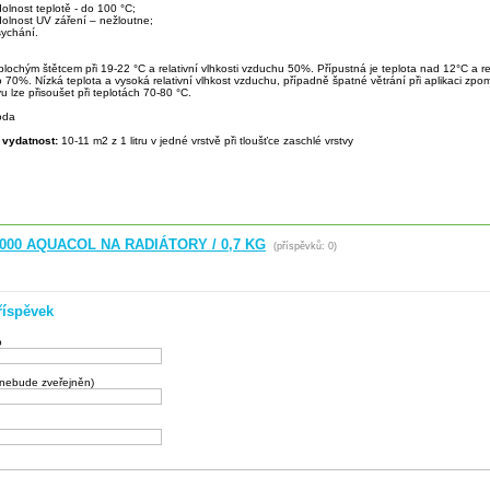
olnost teplotě - do 100 °C;
dolnost UV záření – nežloutne;
sychání.
plochým štětcem při 19-22 °C a relativní vlhkosti vzduchu 50%. Přípustná je teplota nad 12°C a rel
70%. Nízká teplota a vysoká relativní vlhkost vzduchu, případně špatné větrání při aplikaci zpom
u lze přisoušet při teplotách 70-80 °C.
oda
 vydatnost:
10-11 m2 z 1 litru v jedné vrstvě při tloušťce zaschlé vrstvy
1000 AQUACOL NA RADIÁTORY / 0,7 KG
(příspěvků: 0)
říspěvek
o
(nebude zveřejněn)