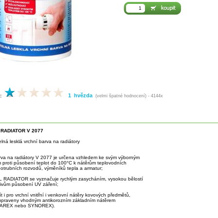
1 hvězda
:
(velmi špatné hodnocení) - 4144x
RADIATOR V 2077
lná lesklá vrchní barva na radiátory
arva na radiátory V 2077 je určena vzhledem ke svým výborným
 proti působení teplot do 100°C k nátěrům teplovodních
potrubních rozvodů, výměníků tepla a armatur;
RADIATOR se vyznačuje rychlým zasycháním, vysokou bělostí
vlivům působení UV záření;
užít i pro vrchní vnitřní i venkovní nátěry kovových předmětů,
 upraveny vhodným antikorozním základním nátěrem
UAREX nebo SYNOREX).