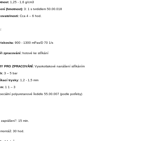
tnost:
1,25 - 1,6 g/cm3
ení (hmotnost):
3: 1 s tvrdidlem 50.00.018
covatelnosti:
Cca 4 – 6 hod.
:
viskosita:
900 - 1300 mPas/D 70 1/s
při zpracování:
hotové ke stříkání
Y PRO ZPRACOVÁNÍ:
Vysokotlakové nanášení stříkáním
ak:
3 – 5 bar
íkací trysky:
1,2 - 1,5 mm
žem:
1 1 – 3
peciální polyuretanové ředidlo 55.00.007 (podle potřeby)
 zaprášení“: 15 min.
 montáž: 30 hod.