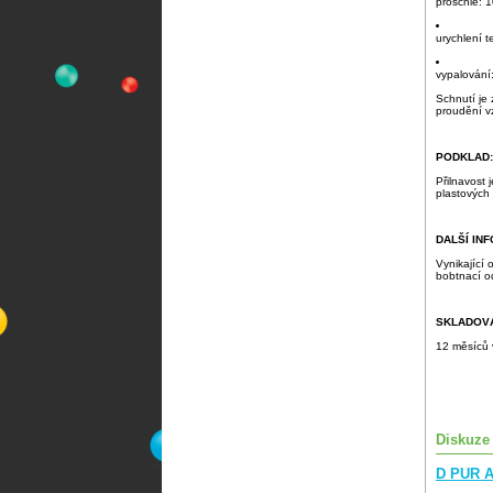
proschlé: 1
urychlení t
vypalování
Schnutí je 
proudění v
PODKLAD:
Přilnavost
plastových
DALŠÍ IN
Vynikající 
bobtnací od
SKLADOVÁ
12 měsíců 
Diskuze
D PUR A