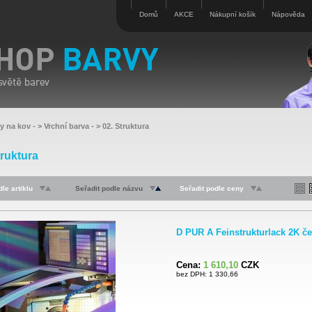
Domů
AKCE
Nákupní košík
Nápověda
vy na kov
- >
Vrchní barva
- >
02. Struktura
truktura
le artiklu
Seřadit podle názvu
Seřadit podle ceny
D PUR A Feinstrukturlack 2K č
Cena:
1 610,10
CZK
bez DPH: 1 330,66