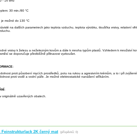
0 - 14 dnů
eplem: 30 min./80 °C
: je možné do 130 °C
závislé na dalších parametrech jako teplota vzduchu, teplota výrobku, tloušťka vrstvy, relativní vl
zduchu.
 jedné vrstvy k železu a neželezným kovům a dále k mnoha typům plastů. Vzhledem k množství kov
 směsí se doporučuje předběžně přilnavost vyzkoušet.
FORMACE:
odolnost proti působení mycích prostředků, potu na rukou a agresivním krémům, a to i při zvýšené
olnost proti vodě a vodní páře. Je možné elektrostatické nanášení stříkáním.
NÍ:
v originálně uzavřených obalech.
 Feinstrukturlack 2K černý mat
(příspěvků: 0)