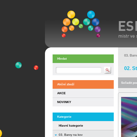
03. Bar
Hledat
02. S
Seřadit pod
Akční zboží
AKCE
NOVINKY
Kategorie
Hlavní kategorie
03. Barvy na kov