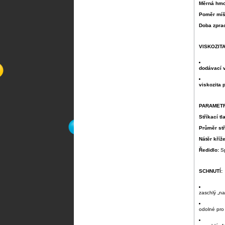
Měrná hmo
Poměr míš
Doba zpra
VISKOZITA
dodávací 
viskozita 
PARAMETR
Stříkací tl
Průměr stř
Nátěr kří
Ředidlo:
S
SCHNUTÍ:
zaschlý „na
odolné pro