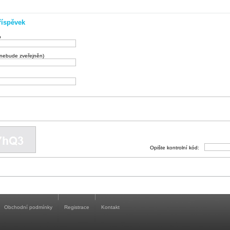
říspěvek
o
(nebude zveřejněn)
Opište kontrolní kód:
Obchodní podmínky
Registrace
Kontakt