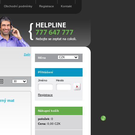
Obchodní podmínky
Registrace
Kontakt
Zpět
Měna
Přihlášení
Jméno
Heslo
Registrace
erný mat
Nákupní košík
položek:
0
Cena:
0,00 CZK