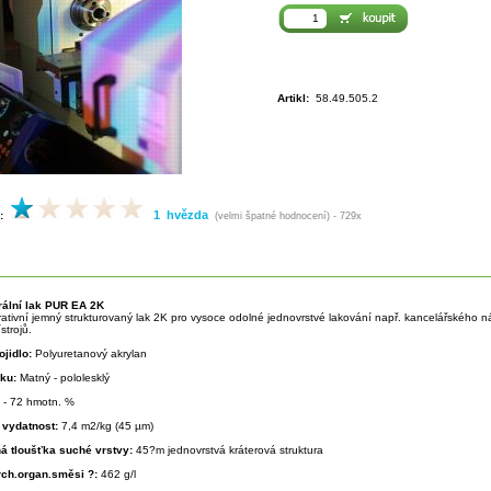
Artikl:
58.49.505.2
1 hvězda
:
(velmi špatné hodnocení) - 729x
rální lak PUR EA 2K
rativní jemný strukturovaný lak 2K pro vysoce odolné jednovrstvé lakování např. kancelářského n
strojů.
ojidlo:
Polyuretanový akrylan
sku:
Matný - pololesklý
 - 72 hmotn. %
 vydatnost:
7,4 m2/kg (45 µm)
á tloušťka suché vrstvy:
45?m jednovrstvá kráterová struktura
rch.organ.směsi ?:
462 g/l