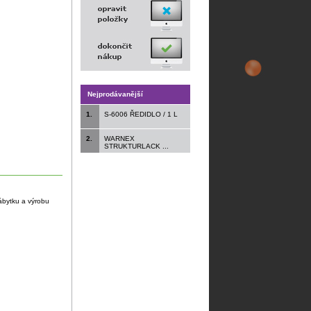
Nejprodávanější
1.
S-6006 ŘEDIDLO / 1 L
2.
WARNEX
STRUKTURLACK ...
ábytku a výrobu