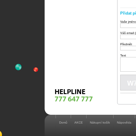
Přidat p
Vaše jmén
Váš email 
Předmět
Text
Domů
AKCE
Nákupní košík
Nápověda