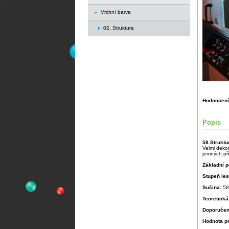
Vrchní barva
02. Struktura
Hodnocení
Popis
58.Struktu
Velmi deko
jemných pří
Základní p
Stupeň le
Sušina:
58
Teoretická
Doporučen
Hodnota p